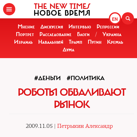
THE NEW TIMES
НОВОЕ ВРЕМЯ
EN
Мнение
Дискуссия
Интервью
Репрессии
Портрет
Расследование
Блоги
/
Украина
Израиль
Навальный
Трамп
Путин
Кремль
Дума
#ДЕНЬГИ
#ПОЛИТИКА
РОБОТЫ ОБВАЛИВАЮТ
РЫНОК
2009.11.05 |
Петрыкин Александр