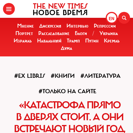
THE NEW TIMES
НОВОЕ ВРЕМЯ
EN
Мнение
Дискуссия
Интервью
Репрессии
Портрет
Расследование
Блоги
/
Украина
Израиль
Навальный
Трамп
Путин
Кремль
Дума
#EX LIBRIS
#КНИГИ
#ЛИТЕРАТУРА
#ТОЛЬКО НА САЙТЕ
«КАТАСТРОФА ПРЯМО
В ДВЕРЯХ СТОИТ. А ОНИ
ВСТРЕЧАЮТ НОВЫЙ ГОД,