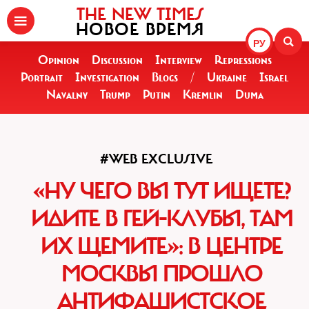
THE NEW TIMES
НОВОЕ ВРЕМЯ
РУ
Opinion
Discussion
Interview
Repressions
Portrait
Investigation
Blogs
/
Ukraine
Israel
Navalny
Trump
Putin
Kremlin
Duma
#WEB EXCLUSIVE
«НУ ЧЕГО ВЫ ТУТ ИЩЕТЕ?
ИДИТЕ В ГЕЙ-КЛУБЫ, ТАМ
ИХ ЩЕМИТЕ»: В ЦЕНТРЕ
МОСКВЫ ПРОШЛО
АНТИФАШИСТСКОЕ