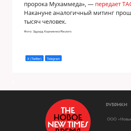
пророка Мухаммеда», —
передает ТА
Накануне аналогичный митинг проше
тысяч человек.
Фото: Эдуард Корниенко/Reuters
X (Twitter)
Telegram
a
РУБРИКИ
ООО «Новые