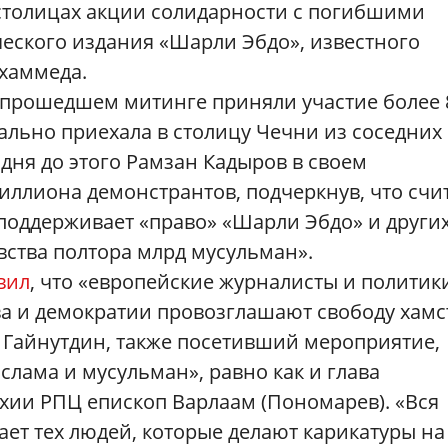
столицах акции солидарности с погибшими
еского издания «Шарли Эбдо», известного
хаммеда.
 прошедшем митинге приняли участие более 
иально приехала в столицу Чечни из соседних
 дня до этого Рамзан Кадыров в своем
иллиона демонстрантов, подчеркнув, что счи
 поддерживает «право»
«
Шарли Эбдо
»
и други
вства полтора млрд мусульман».
вил
, что «европейские журналисты и политик
а и демократии провозглашают свободу хамс
 Гайнутдин, также посетивший мероприятие,
слама и мусульман», равно как и глава
хии РПЦ епископ Варлаам (Пономарев). «Вся
ает тех людей, которые делают карикатуры на