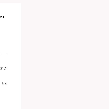
ет
а —
сли
 на