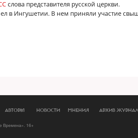
СС
слова представителя русской церкви.
л в Ингушетии. В нем приняли участие свыш
АВТОРЫ
НОВОСТИ
МНЕНИЯ
АРХИВ ЖУРНА
 Времена». 16+