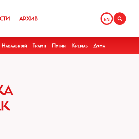
СТИ
АРХИВ
EN
Навальный
Трамп
Путин
Кремль
Дума
КА
ЕК