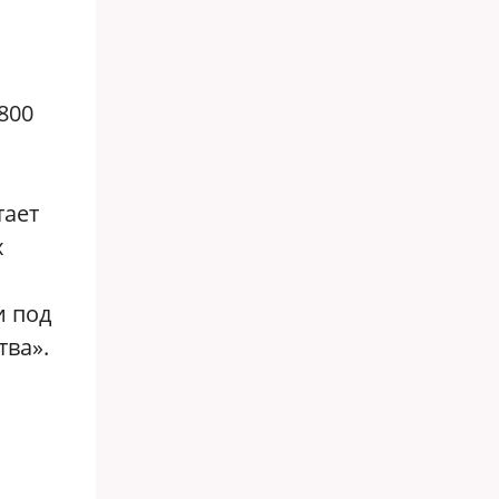
800
тает
х
и под
тва».