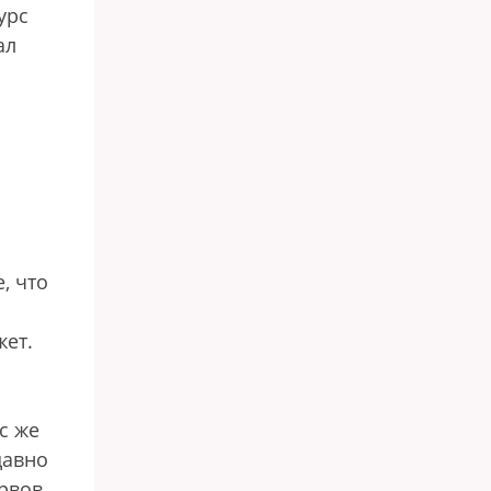
урс
ал
, что
жет.
с же
давно
рвов,