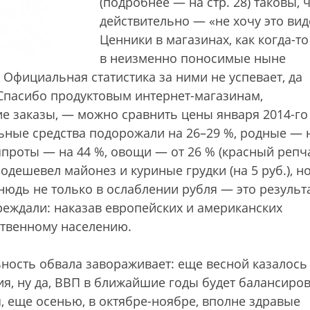
(подробнее — на стр. 28) таковы, 
действительно — «не хочу это вид
Ценники в магазинах, как когда-то
в неизменно поносимые ныне
Официальная статистика за ними не успевает, да
 Спасибо продуктовым интернет-магазинам,
 заказы, — можно сравнить цены января 2014-го
ные средства подорожали на 26–29 %, родные — 
шпроты — на 44 %, овощи — от 26 % (красный реп
подешевел майонез и куриные грудки (на 5 руб.), но
тнюдь не только в ослаблении рубля — это результ
реждали: наказав европейских и американских
ственному населению.
ность обвала завораживает: еще весной казалось
ция, ну да, ВВП в ближайшие годы будет балансиро
я, еще осенью, в октябре-ноябре, вполне здравые