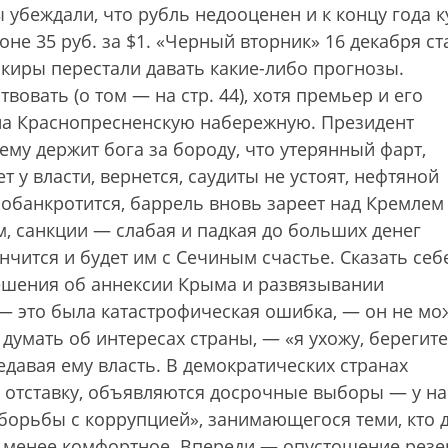
 убеждали, что рубль недооценен и к концу года к
оне 35 руб. за $1. «Черный вторник» 16 декабря ст
киры перестали давать какие-либо прогнозы.
вовать (о том — на стр. 44), хотя премьер и его
на Краснопресненскую набережную. Президент
ему держит бога за бороду, что утерянный фарт,
 у власти, вернется, саудиты не устоят, нефтяной
 обанкротится, баррель вновь зареет над Кремлем
, санкции — слабая и падкая до больших денег
чится и будет им с Сечиным счастье. Сказать себе
ешения об аннексии Крыма и развязывании
— это была катастрофическая ошибка, — он не мо
думать об интересах страны, — «я ухожу, берегите
редавая ему власть. В демократических странах
 в отставку, объявляются досрочные выборы — у на
борьбы с коррупцией», занимающегося теми, кто 
о менее комфортное. Впереди — опустошение резе