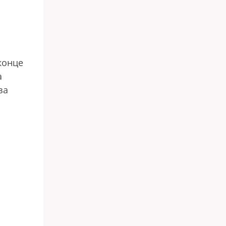
конце
а
за