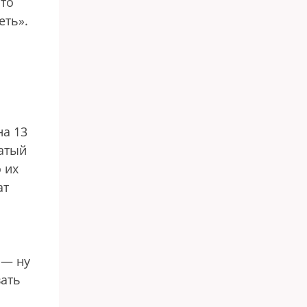
что
еть».
на 13
чатый
 их
ат
 — ну
вать