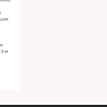
о
ошли
ли
13-м