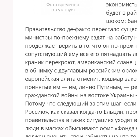
экономисты
будет в рай
шоком: бан
Правительство де-факто перестало сущест
министры по-прежнему ездят на работу 
продолжает верить в то, что он по-прежн
сопутствующий ему все его пятнадцать лет
краник перекроют, американский сланец
в обнимку с двуглавым российским орлом
европейская элита отменит, кошмар закон
принятые им — им, лично Путиным, — р
гражданской войны на востоке Украины 
Потому что следующий за этим шаг, если 
Россию», как сказал когда-то Ельцин, пе
правительства в таких ситуациях уходят
люди в масках обыскивают офис «Фонда 
должен сменить свои кабинеты на что-т