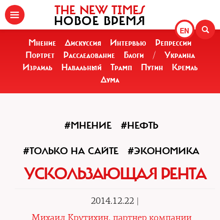
THE NEW TIMES
НОВОЕ ВРЕМЯ
EN
Мнение
Дискуссия
Интервью
Репрессии
Портрет
Расследование
Блоги
/
Украина
Израиль
Навальный
Трамп
Путин
Кремль
Дума
#МНЕНИЕ
#НЕФТЬ
#ТОЛЬКО НА САЙТЕ
#ЭКОНОМИКА
УСКОЛЬЗАЮЩАЯ РЕНТА
2014.12.22 |
Михаил Крутихин, партнер компании