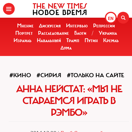
THE NEW TIMES
НОВОЕ ВРЕМЯ
EN
Мнение
Дискуссия
Интервью
Репрессии
Портрет
Расследование
Блоги
/
Украина
Израиль
Навальный
Трамп
Путин
Кремль
Дума
#КИНО
#СИРИЯ
#ТОЛЬКО НА САЙТЕ
АННА НЕЙСТАТ: «МЫ НЕ
СТАРАЕМСЯ ИГРАТЬ В
РЭМБО»