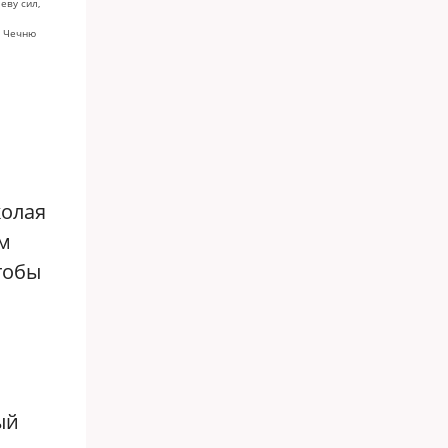
еву сил,
и Чечню
колая
ым
тобы
ый