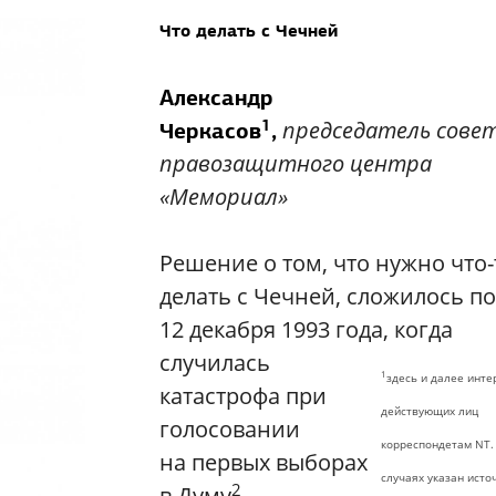
Что делать с Чечней
Александр
1
председатель сове
Черкасов
,
правозащитного центра
«Мемориал»
Решение о том, что нужно что-
делать с Чечней, сложилось п
12 декабря 1993 года, когда
случилась
1
здесь и далее инт
катастрофа при
действующих лиц
голосовании
корреспондетам
NT
.
на первых выборах
случаях указан исто
2
в Думу
.