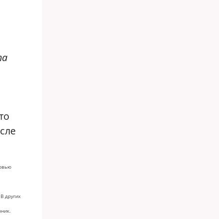
та
то
осле
ервью
 В других
чник.