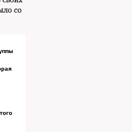
 своих
ыло со
руппы
орая
того