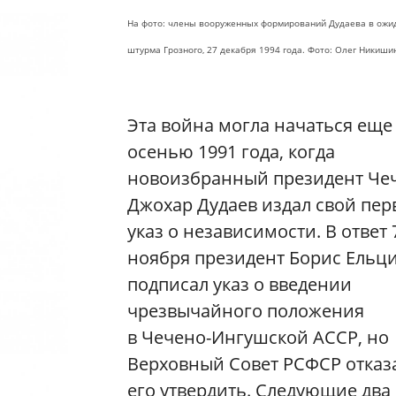
На фото: члены вооруженных формирований Дудаева в ожи
штурма Грозного,
27 декабря 1994 года. Ф
ото: Олег Никиши
Эта война могла начаться еще
осенью 1991 года, когда
новоизбранный президент Че
Джохар Дудаев издал свой пе
указ о независимости. В ответ 
ноября президент Борис Ельц
подписал указ о введении
чрезвычайного положения
в Чечено-Ингушской АССР, но
Верховный Совет РСФСР отказ
его утвердить. Следующие два