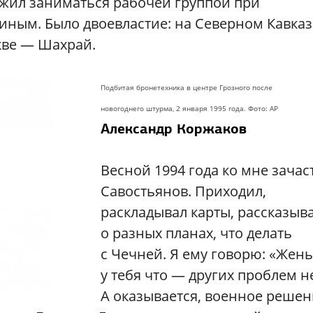
лжил заниматься рабочей группой при
иным. Было двоевластие: на Северном Кавказ
кве — Шахрай.
Подбитая бронетехника в центре Грозного после
новогоднего штурма,
2 января 1995 года. Фото: AP
Александр Коржаков
Весной 1994 года ко мне зачас
Савостьянов. Приходил,
раскладывал карты, рассказыв
о разных планах, что делать
с Чечней. Я ему говорю: «Жень
у тебя что — других проблем н
А оказывается, военное реше