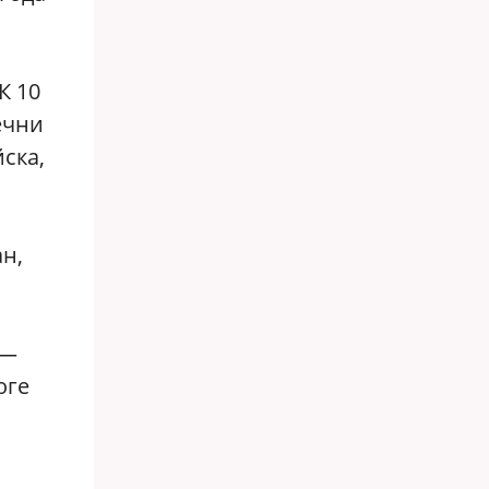
К 10
ечни
ска,
ан,
 —
оге