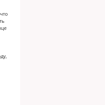
 что
ть
нце
ду,