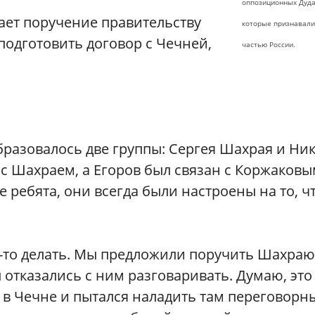
оппозиционных Дуда
ает поручение правительству
которые признавал
подготовить договор с Чечней,
частью России.
образовалось две группы: Сергея Шахрая и Ни
 с Шахраем, а Егоров был связан с Коржаков
е ребята, они всегда были настроены на то, ч
о-то делать. Мы предложили поручить Шахраю
 отказались с ним разговаривать. Думаю, это
л в Чечне и пытался наладить там переговорн