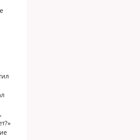
е
тил
ал
,
ет?»
ние