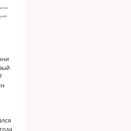
дании
н/AFP
чни
рвый
7
ин
ался
 года