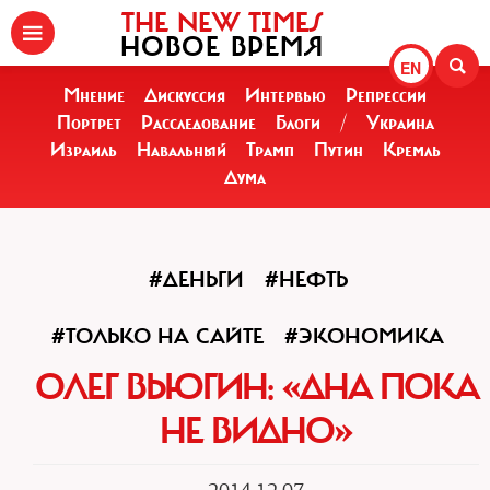
THE NEW TIMES
НОВОЕ ВРЕМЯ
EN
Мнение
Дискуссия
Интервью
Репрессии
Портрет
Расследование
Блоги
/
Украина
Израиль
Навальный
Трамп
Путин
Кремль
Дума
#ДЕНЬГИ
#НЕФТЬ
#ТОЛЬКО НА САЙТЕ
#ЭКОНОМИКА
ОЛЕГ ВЬЮГИН: «ДНА ПОКА
НЕ ВИДНО»