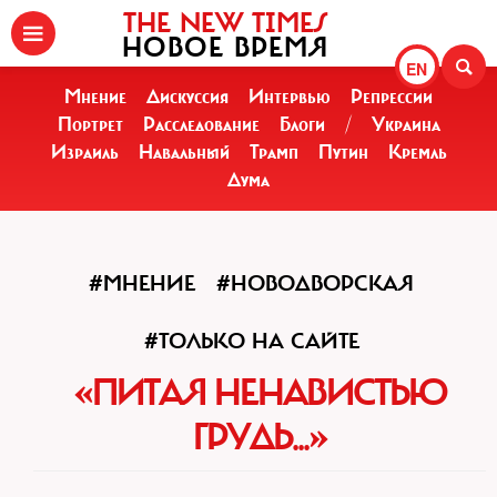
THE NEW TIMES
НОВОЕ ВРЕМЯ
EN
Мнение
Дискуссия
Интервью
Репрессии
Портрет
Расследование
Блоги
/
Украина
Израиль
Навальный
Трамп
Путин
Кремль
Дума
#МНЕНИЕ
#НОВОДВОРСКАЯ
#ТОЛЬКО НА САЙТЕ
«ПИТАЯ НЕНАВИСТЬЮ
ГРУДЬ...»