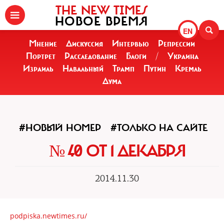
THE NEW TIMES
НОВОЕ ВРЕМЯ
EN
Мнение
Дискуссия
Интервью
Репрессии
Портрет
Расследование
Блоги
/
Украина
Израиль
Навальный
Трамп
Путин
Кремль
Дума
#НОВЫЙ НОМЕР
#ТОЛЬКО НА САЙТЕ
№ 40 ОТ 1 ДЕКАБРЯ
2014.11.30
podpiska.newtimes.ru/