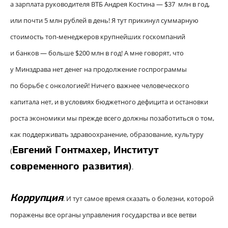
а зарплата руководителя ВТБ Андрея Костина — $37 млн в год,
или почти 5 млн рублей в день! Я тут прикинул суммарную
стоимость топ-менеджеров крупнейших госкомпаний
и банков — больше $200 млн в год! А мне говорят, что
у Минздрава нет денег на продолжение госпрограммы
по борьбе с онкологией! Ничего важнее человеческого
капитала нет, и в условиях бюджетного дефицита и остановки
роста экономики мы прежде всего должны позаботиться о том,
как поддерживать здравоохранение, образование, культуру
Евгений Гонтмахер,
Институт
(
современного развития
)
.
Коррупция
.
И тут самое время сказать о болезни, которой
поражены все органы управления государства и все ветви