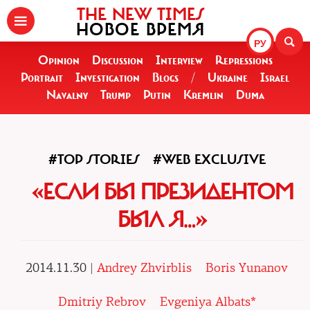
THE NEW TIMES
НОВОЕ ВРЕМЯ
РУ
Opinion
Discussion
Interview
Repressions
Portrait
Investigation
Blogs
/
Ukraine
Israel
Navalny
Trump
Putin
Kremlin
Duma
#TOP STORIES
#WEB EXCLUSIVE
«ЕСЛИ БЫ ПРЕЗИДЕНТОМ
БЫЛ Я…»
2014.11.30 |
Andrey Zhvirblis
Boris Yunanov
Dmitriy Rebrov
Evgeniya Albats*