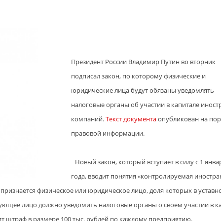
Президент России Владимир Путин во вторник
подписал закон, по которому физические и
юридические лица будут обязаны уведомлять
налоговые органы об участии в капитале инос
компаний.
Текст документа
опубликован на пор
правовой информации.
Новый закон, который вступает в силу с 1 янва
года, вводит понятия «контролируемая иностра
ризнается физическое или юридическое лицо, доля которых в уставн
рующее лицо должно уведомить налоговые органы о своем участии в к
ит штраф в размере 100 тыс. рублей по каждому предприятию.