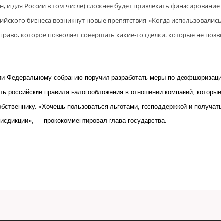
, и для России в том числе) сложнее будет привлекать финасирование
ийского бизнеса возникнут новые препятствия: «Когда использовалис
аво, которое позволяет совершать какие-то сделки, которые не позв
ии Федеральному собранию поручил разработать меры по деофшоризац
ть российские правила налогообложения в отношении компаний, которые
бственнику. «Хочешь пользоваться льготами, господдержкой и получат
юрисдикции», — прококомментиров
ал глава государства.