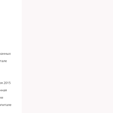
транных
тале
ря 2015
нная
ом
апитале