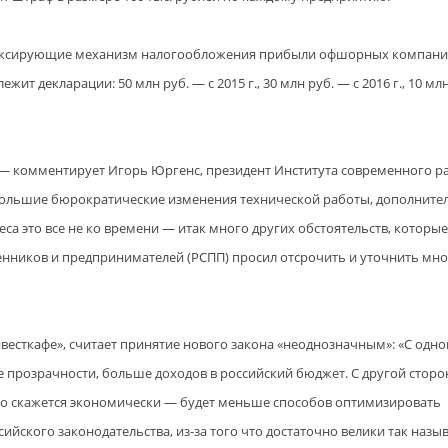
 фиксирующие механизм налогообложения прибыли офшорных компани
 декларации: 50 млн руб. — c 2015 г., 30 млн руб. — с 2016 г., 10 млн
, — комментирует Игорь Юргенс, президент Института современного р
 большие бюрократические изменения технической работы, дополните
еса это все не ко времени — итак много других обстоятельств, которые
нников и предпринимателей (РСПП) просил отсрочить и уточнить мно
есткафе», считает принятие нового закона «неоднозначным»: «С одно
е прозрачности, больше доходов в российский бюджет. C другой сторо
это скажется экономически — будет меньше способов оптимизировать
сийского законодательства
, из-за того что достаточно велики так наз