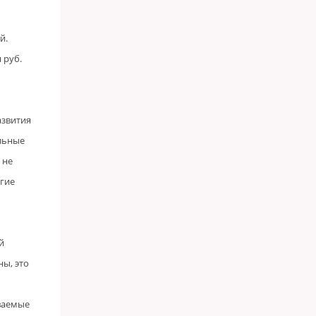
й.
 руб.
азвития
льные
 не
гие
й
ны, это
ываемые