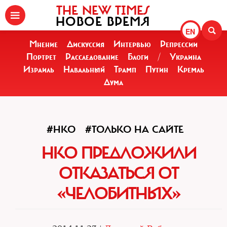
THE NEW TIMES
НОВОЕ ВРЕМЯ
EN
Мнение
Дискуссия
Интервью
Репрессии
Портрет
Расследование
Блоги
/
Украина
Израиль
Навальный
Трамп
Путин
Кремль
Дума
#НКО
#ТОЛЬКО НА САЙТЕ
НКО ПРЕДЛОЖИЛИ
ОТКАЗАТЬСЯ ОТ
«ЧЕЛОБИТНЫХ»