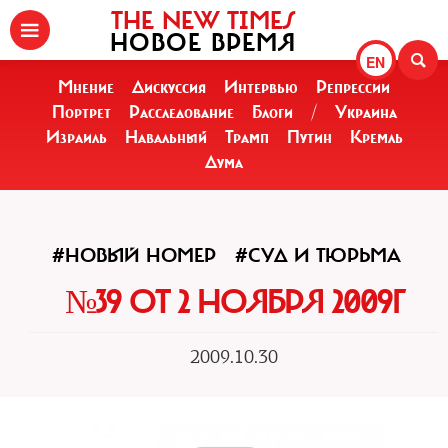
THE NEW TIMES
НОВОЕ ВРЕМЯ
EN
Мнение
Дискуссия
Интервью
Репрессии
Портрет
Расследование
Блоги
/
Украина
Израиль
Навальный
Трамп
Путин
Кремль
Дума
#НОВЫЙ НОМЕР
#СУД И ТЮРЬМА
№39 ОТ 2 НОЯБРЯ 2009Г
2009.10.30