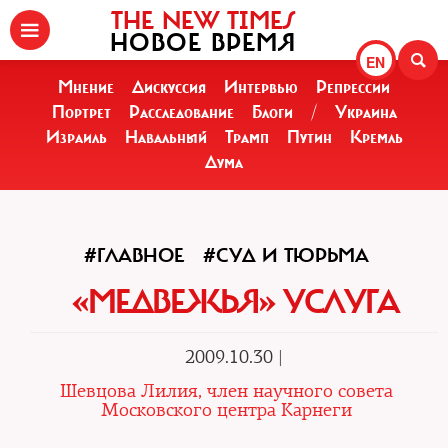
THE NEW TIMES
НОВОЕ ВРЕМЯ
EN
Мнение
Дискуссия
Интервью
Репрессии
Портрет
Расследование
Блоги
/
Украина
Израиль
Навальный
Трамп
Путин
Кремль
Дума
#ГЛАВНОЕ
#СУД И ТЮРЬМА
«МЕДВЕЖЬЯ» УСЛУГА
2009.10.30 |
Шевцова Лилия, член научного совета
Московского центра Карнеги