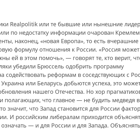
ники Realpolitik или те бывшие или нынешние лиде
в или по недостатку информации очарован Кремлем
ты, наконец, «новая Европа», то есть вчерашние
новую формулу отношения к России. «Россия может
ы ей в этом помочь», — говорят те, кто верит, чт
оляки убедили Брюссель одобрить программу
на содействовать реформам в соседствующих с Ро
 Украина или Беларусь добьются успеха, это може
обновления нашего Отечества. Но хор прагматико
и полагающих, что главное — не будить медведя в
это значит, что Запад становится для России факто
ции. И российским либералам приходится объясня
 означать — и для России и для Запада. Объяснят