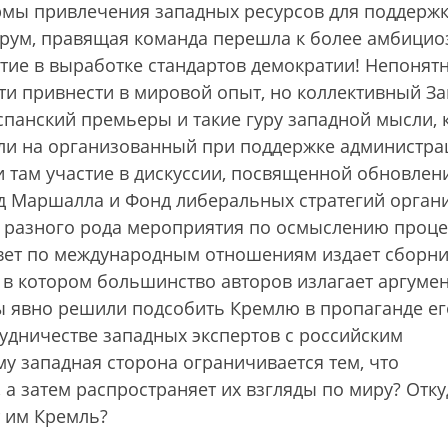
рмы привлечения западных ресурсов для поддерж
форум, правящая команда перешла к более амбици
стие в выработке стандартов демократии! Непонятн
сти привнести в мировой опыт, но коллективный З
панский премьеры и такие гуру западной мысли, 
али на организованный при поддержке администра
и там участие в дискуссии, посвященной обновле
д Маршалла и Фонд либеральных стратегий орган
 разного рода мероприятия по осмыслению проце
овет по международным отношениям издает сборн
, в котором большинство авторов излагает аргуме
ы явно решили подсобить Кремлю в пропаганде ег
удничестве западных экспертов с российским
у западная сторона ограничивается тем, что
а затем распространяет их взгляды по миру? Отку
т им Кремль?