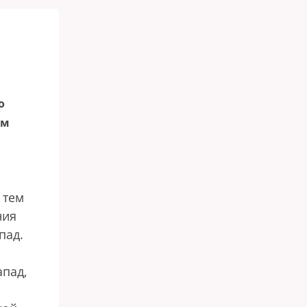
о
им
 тем
ния
пад.
апад,