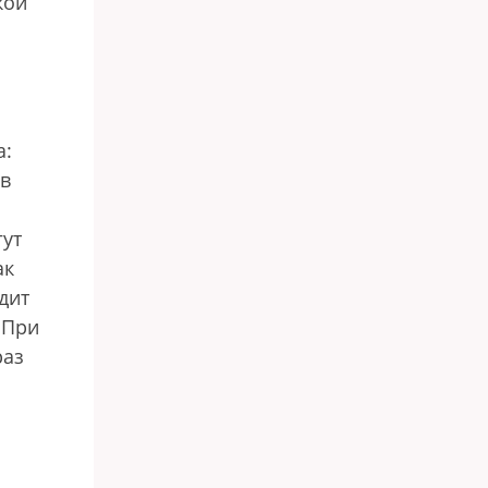
кой
а:
ов
гут
ак
дит
 При
раз