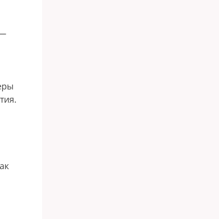
 —
еры
стия.
ак