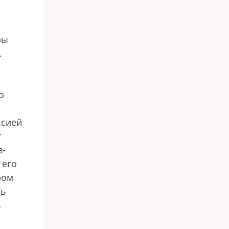
ры
.
о
ссией
т
в-
 его
ром
ть
ь