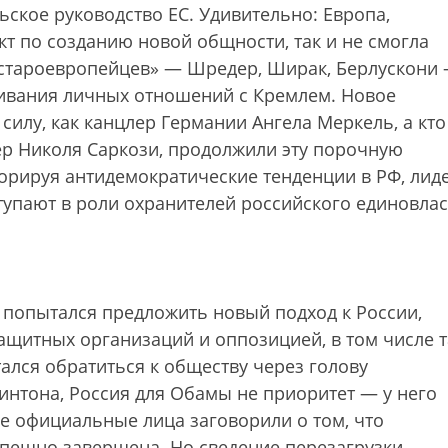
ьское руководство ЕС. Удивительно: Европа,
 по созданию новой общности, так и не смогла
«староевропейцев» — Шредер, Ширак, Берлускони
ивания личных отношений с Кремлем. Новое
силу, как канцлер Германии Ангела Меркель, а кто
ер Николя Саркози, продолжили эту порочную
норируя антидемократические тенденции в РФ, лид
ступают в роли охранителей российского единовла
 попытался предложить новый подход к России,
ащитных организаций и оппозицией, в том числе т
ался обратиться к обществу через голову
линтона, Россия для Обамы не приоритет — у него
е официальные лица заговорили о том, что
спешно завершена. Но сведение перезагрузки