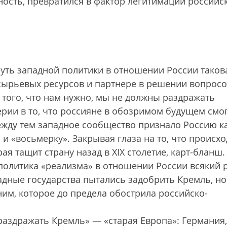
ность, превратился в фактор легитимации российс
суть западной политики в отношении России таков
 сырьевых ресурсов и партнере в решении вопрос
 того, что нам нужно, мы не должны раздражать
ерии в то, что россияне в обозримом будущем смо
ежду тем западное сообщество признало Россию к
 и «восьмерку». Закрывая глаза на то, что происхо
рая тащит страну назад в XIX столетие, карт-бланш.
 политика «реализма» в отношении России всякий 
адные государства пытались задобрить Кремль, но
им, которое до предела обострила российско-
раздражать Кремль» — «старая Европа»: Германия,