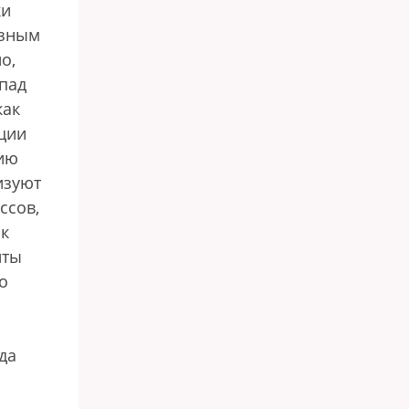
ки
озным
о,
апад
как
ции
нию
изуют
ссов,
ик
нты
о
да