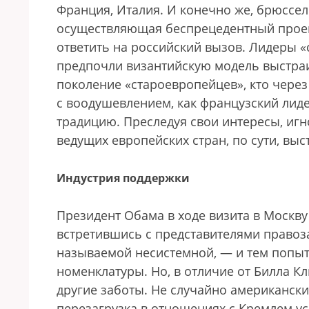
Франция, Италия. И конечно же, брюссел
осуществляющая беспрецедентный проект
ответить на российский вызов. Лидеры 
предпочли византийскую модель выстра
поколение «староевропейцев», кто через 
с воодушевлением, как французский лид
традицию. Преследуя свои интересы, иг
ведущих европейских стран, по сути, вы
Индустрия поддержки
Президент Обама в ходе визита в Москву
встретившись с представителями правоз
называемой несистемной, — и тем попыт
номенклатуры. Но, в отличие от Билла К
другие заботы. Не случайно американски
перезагрузка в отношениях с Кремлем у