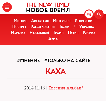
THE NEW TIMES
НОВОЕ ВРЕМЯ
EN
Мнение
Дискуссия
Интервью
Репрессии
Портрет
Расследование
Блоги
/
Украина
Израиль
Навальный
Трамп
Путин
Кремль
Дума
#МНЕНИЕ
#ТОЛЬКО НА САЙТЕ
КАХА
2014.11.16 |
Евгения Альбац*