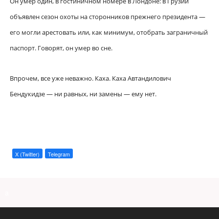
Он умер один, в гостиничном номере в Лондоне: в Грузии
объявлен сезон охоты на сторонников прежнего президента —
его могли арестовать или, как минимум, отобрать заграничный
паспорт. Говорят, он умер во сне.
Впрочем, все уже неважно. Каха. Каха Автандилович
Бендукидзе — ни равных, ни замены — ему нет.
X (Twitter)
Telegram
a