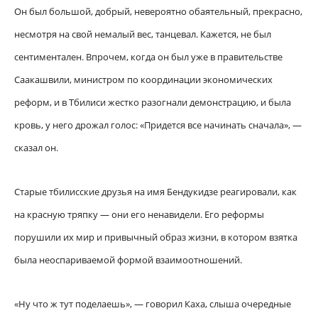
Он был большой, добрый, невероятно обаятельный, прекрасно,
несмотря на свой немалый вес, танцевал. Кажется, не был
сентиментален. Впрочем, когда он был уже в правительстве
Саакашвили, министром по координации экономических
реформ, и в Тбилиси жестко разогнали демонстрацию, и была
кровь, у него дрожал голос: «Придется все начинать сначала», —
сказал он.
Старые тбилисские друзья на имя Бендукидзе реагировали, как
на красную тряпку — они его ненавидели. Его реформы
порушили их мир и привычный образ жизни, в котором взятка
была неоспариваемой формой взаимоотношений.
«Ну что ж тут поделаешь», — говорил Каха, слыша очередные