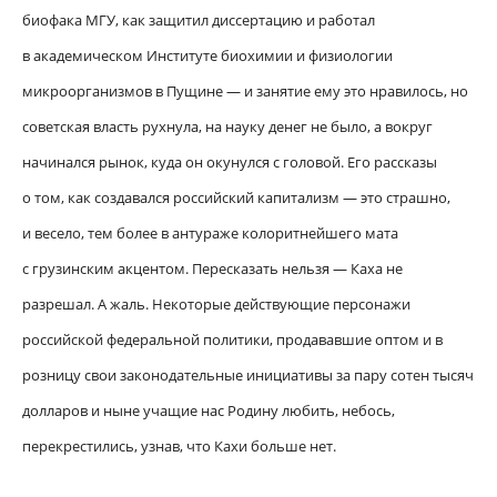
биофака МГУ, как защитил диссертацию и работал
в академическом Институте биохимии и физиологии
микроорганизмов в Пущине — и занятие ему это нравилось, но
советская власть рухнула, на науку денег не было, а вокруг
начинался рынок, куда он окунулся с головой. Его рассказы
о том, как создавался российский капитализм — это страшно,
и весело, тем более в антураже колоритнейшего мата
с грузинским акцентом. Пересказать нельзя — Каха не
разрешал. А жаль. Некоторые действующие персонажи
российской федеральной политики, продававшие оптом и в
розницу свои законодательные инициативы за пару сотен тысяч
долларов и ныне учащие нас Родину любить, небось,
перекрестились, узнав, что Кахи больше нет.