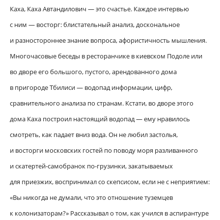
Каха, Каха Автандилович — это счастье. Каждое интервью
с ним — восторг: блистательный анализ, доскональное
и разностороннее знание вопроса, афористичность мышления.
Многочасовые беседы в ресторанчике в киевском Подоле или
во дворе его большого, пустого, арендованного дома
в пригороде Тбилиси — водопад информации, цифр,
сравнительного анализа по странам. Кстати, во дворе этого
дома Каха построил настоящий водопад — ему нравилось
смотреть, как падает вниз вода. Он не любил застолья,
и восторги московских гостей по поводу моря разливанного
и скатертей-самобранок по-грузинки, закатываемых
для приезжих, воспринимал со скепсисом, если не с неприятием:
«Вы никогда не думали, что это отношение туземцев
к колонизаторам?» Рассказывал о том, как учился в аспирантуре