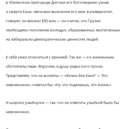
в тбилисском пригороде Дигоми его боготворили: узнав
о смерти Кахи, свечками выложили его имя: в университет,
говорят, он вложил $50 млн — он считал, что Грузии
необходимо поколение молодых, образованных, воспитанных
на либерально-демократических ценностях людей.
К себе умел относиться с иронией. Так же — и к жизненным
обстоятельствам. Впрочем, в душу редко кого пускал.
Представляю, что на всхлипы — «Жизнь без Кахи? — Это
невозможно», ответил бы: «Ну что поделаешь, это жизнь».
И широко улыбнулся — так, что не ответить улыбкой было бы
невозможно.