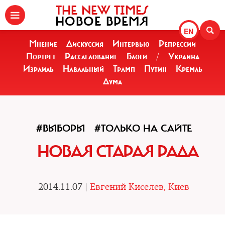
THE NEW TIMES
НОВОЕ ВРЕМЯ
EN
Мнение
Дискуссия
Интервью
Репрессии
Портрет
Расследование
Блоги
/
Украина
Израиль
Навальный
Трамп
Путин
Кремль
Дума
#ВЫБОРЫ
#ТОЛЬКО НА САЙТЕ
НОВАЯ СТАРАЯ РАДА
2014.11.07 |
Евгений Киселев, Киев