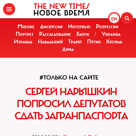
THE NEW TIMES
НОВОЕ ВРЕМЯ
EN
Мнение
Дискуссия
Интервью
Репрессии
Портрет
Расследование
Блоги
/
Украина
Израиль
Навальный
Трамп
Путин
Кремль
Дума
#ТОЛЬКО НА САЙТЕ
СЕРГЕЙ НАРЫШКИН
ПОПРОСИЛ ДЕПУТАТОВ
СДАТЬ ЗАГРАНПАСПОРТА