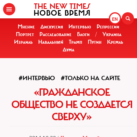
THE NEW TIMES
НОВОЕ ВРЕМЯ
EN
Мнение
Дискуссия
Интервью
Репрессии
Портрет
Расследование
Блоги
/
Украина
Израиль
Навальный
Трамп
Путин
Кремль
Дума
#ИНТЕРВЬЮ
#ТОЛЬКО НА САЙТЕ
«ГРАЖДАНСКОЕ
ОБЩЕСТВО НЕ СОЗДАЕТСЯ
СВЕРХУ»