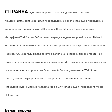
СПРАВКА
: Бумажная версия газеты «Ведомости» со всеми
приложениями, сайт издания, и подразделение, обеспечивающее проведение
конференций, принадлежат ЗАО «Бизнес Ньюс Медиа». По информации
Интерфакс-СПАРК, этим ЗАО в свою очередь владеет кипрский офшор Delovoi
Standart Limited, одним из владельцев которого является Британская компания
Pearson PLC, издатель Financial Times, заявлена на первой полосе газеты как
один из двух главных партнеров «Ведомостей». Другими владельцами кипрского
офшора являются корпорация Dow Jones & Company (издатель Wall Street
Journal, второго официального партнера газеты) и Sanoma Oyj, через
нидерландскую компанию «Sanoma Media B.V.» владеющая Independent Media
Holding B.V.
Белая ворона