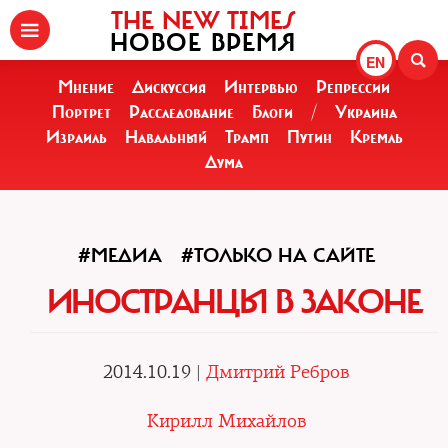
THE NEW TIMES
НОВОЕ ВРЕМЯ
EN
Мнение
Дискуссия
Интервью
Репрессии
Портрет
Расследование
Блоги
/
Украина
Израиль
Навальный
Трамп
Путин
Кремль
Дума
#МЕДИА
#ТОЛЬКО НА САЙТЕ
ИНОСТРАНЦЫ В ЗАКОНЕ
2014.10.19 |
Дмитрий Ребров
Кирилл Михайлов