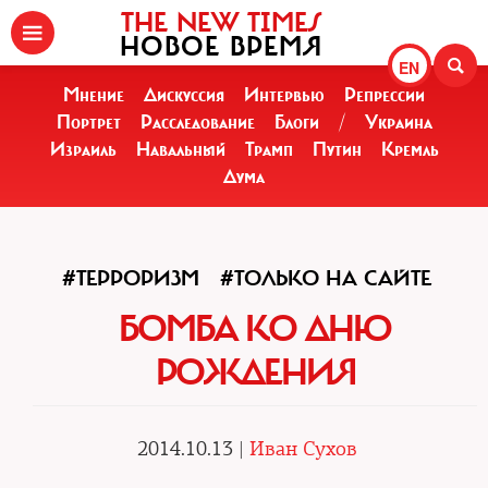
THE NEW TIMES
НОВОЕ ВРЕМЯ
EN
Мнение
Дискуссия
Интервью
Репрессии
Портрет
Расследование
Блоги
/
Украина
Израиль
Навальный
Трамп
Путин
Кремль
Дума
#ТЕРРОРИЗМ
#ТОЛЬКО НА САЙТЕ
БОМБА КО ДНЮ
РОЖДЕНИЯ
2014.10.13 |
Иван Сухов