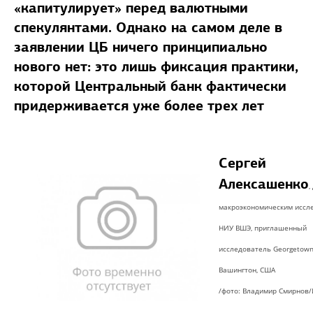
«капитулирует» перед валютными
спекулянтами. Однако на самом деле в
заявлении
ЦБ ничего принципиально
нового нет: это лишь фиксация практики,
которой
Центральный банк фактически
придерживается уже более трех лет
Сергей
Алексашенко
,
макроэкономическим иссл
НИУ ВШЭ, приглашенный
исследователь Georgetown 
Вашингтон, США
/фото: Владимир Смирнов