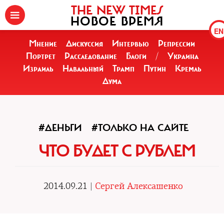
THE NEW TIMES
НОВОЕ ВРЕМЯ
EN
Мнение
Дискуссия
Интервью
Репрессии
Портрет
Расследование
Блоги
/
Украина
Израиль
Навальный
Трамп
Путин
Кремль
Дума
#ДЕНЬГИ
#ТОЛЬКО НА САЙТЕ
ЧТО БУДЕТ С РУБЛЕМ
2014.09.21 |
Сергей Алексашенко