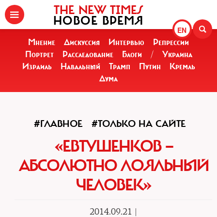
THE NEW TIMES
НОВОЕ ВРЕМЯ
EN
Мнение
Дискуссия
Интервью
Репрессии
Портрет
Расследование
Блоги
/
Украина
Израиль
Навальный
Трамп
Путин
Кремль
Дума
#ГЛАВНОЕ
#ТОЛЬКО НА САЙТЕ
«ЕВТУШЕНКОВ —
АБСОЛЮТНО ЛОЯЛЬНЫЙ
ЧЕЛОВЕК»
2014.09.21 |