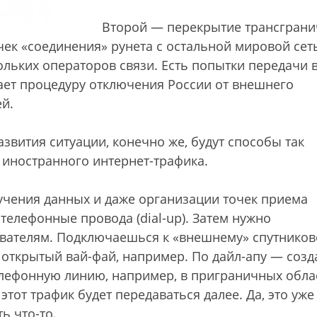
Второй — перекрытие трансгран
очек «соединения» рунета с остальной мировой сет
льких операторов связи. Есть попытки передачи 
елает процедуру отключения России от внешнего
ей.
звития ситуации, конечно же, будут способы так
иностранного интернет-трафика.
учения данных и даже организации точек приема
телефонные провода (dial-up). Затем нужно
ователям. Подключаешься к «внешнему» спутнико
 открытый вай-фай, например. По дайл-апу — соз
елефонную линию, например, в приграничных облас
тот трафик будет передаваться далее. Да, это уже
ь что-то.