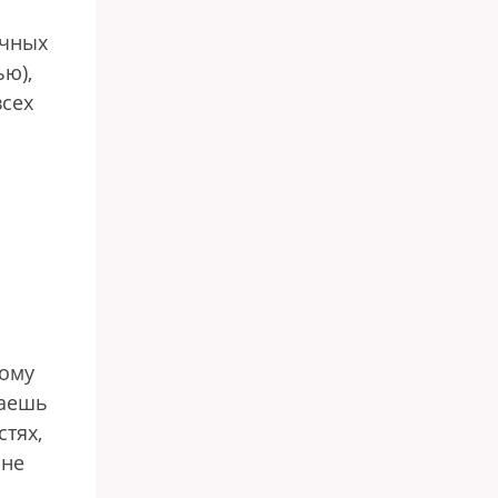
ичных
ью),
всех
вому
даешь
тях,
 не