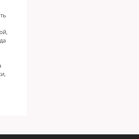
ать
ой,
ода
а
и,