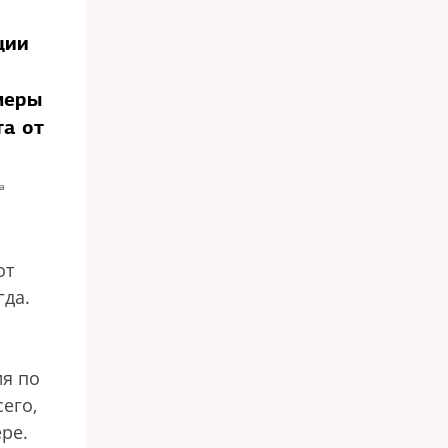
ции
меры
та от
а
от
гда.
ия по
его,
ре.