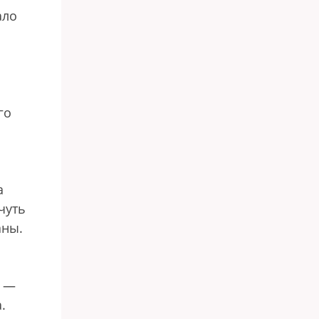
ало
го
а
чуть
аны.
» —
.