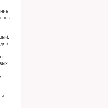
ение
онных
мый,
одов
ны
овых
ь
ли