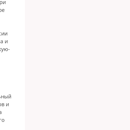
При
ре
сии
а и
кую-
ьный
ов и
а
го