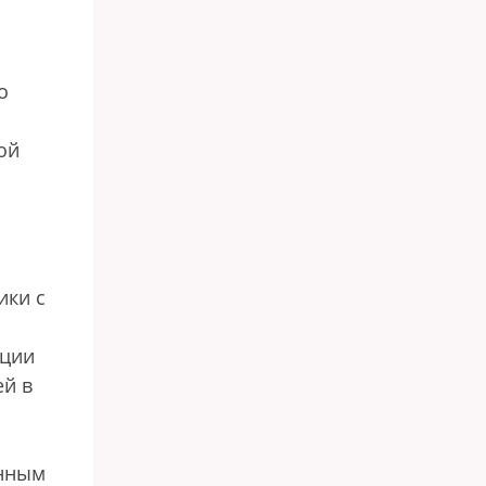
о
ой
ики с
яции
ей в
енным