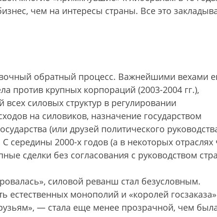
бизнес, чем на интересы страны. Все это закладыв
новочный обратный процесс. Важнейшими вехами е
а против крупных корпораций (2003-2004 гг.),
 всех силовых структур в регулировании
сходов на силовиков, назначение государством
государства (или друзей политического руководств
С середины 2000-х годов (а в некоторых отраслях 
ные сделки без согласования с руководством стр
ировалась», силовой реванш стал безусловным.
ть естественных монополий и «королей госзаказа
рузьям», — стала еще менее прозрачной, чем была