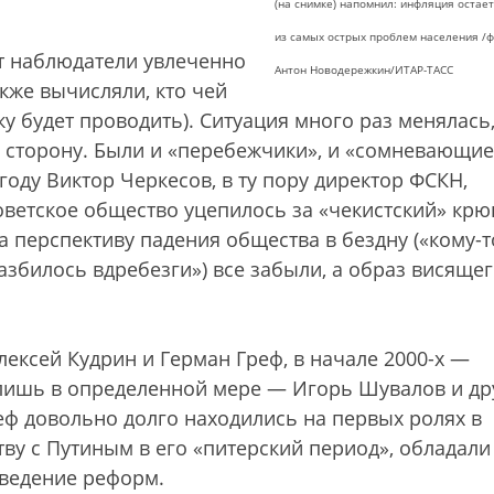
(на снимке) напомнил: инфляция остае
из самых острых проблем населения /ф
ет наблюдатели увлеченно
Антон Новодережкин/ИТАР-ТАСС
также вычисляли, кто чей
ку будет проводить). Ситуация много раз менялась
ую сторону. Были и «перебежчики», и «сомневающие
 году Виктор Черкесов, в ту пору директор ФСКН,
тсоветское общество уцепилось за «чекистский» крю
 перспективу падения общества в бездну («кому-т
азбилось вдребезги») все забыли, а образ висящег
лексей Кудрин и Герман Греф, в начале 2000-х —
лишь в определенной мере — Игорь Шувалов и др
еф довольно долго находились на первых ролях в
тву с Путиным в его «питерский период», обладали
ведение реформ.