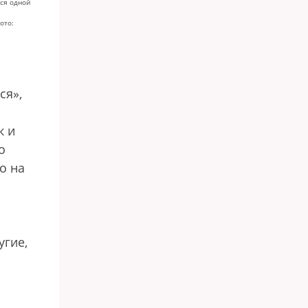
тся одной
ото:
,
ся»,
к и
о
о на
угие,