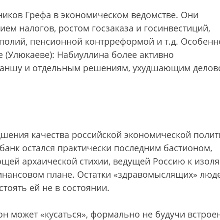
ников Грефа в экономическом ведомстве. Они
ем налогов, ростом госзаказа и госинвестиций,
полий, пенсионной контрреформой и т.д. Особенн
 (Улюкаеве): Набиуллина более активно
ваншу и отдельным решениям, ухудшающим делов
удшения качества российской экономической полит
банк остался практически последним бастионом,
щей архаической стихии, ведущей Россию к изол
финансовом плане. Остатки «здравомыслящих» люд
оять ей не в состоянии.
н может «кусаться», формально не будучи встро