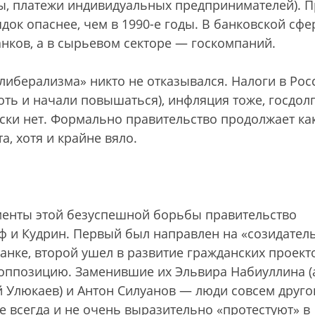
ы, платежи индивидуальных предпринимателей). 
док опаснее, чем в 1990-е годы. В банковской сфе
нков, а в сырьевом секторе — госкомпаний.
либерализма» никто не отказывался. Налоги в Рос
ть и начали повышаться), инфляция тоже, госдолг
ски нет. Формально правительство продолжает ка
, хотя и крайне вяло.
енты этой безуспешной борьбы правительство
ф и Кудрин. Первый был направлен на «созидател
банке, второй ушел в развитие гражданских проект
оппозицию. Заменившие их Эльвира Набиуллина (
й Улюкаев) и Антон Силуанов — люди совсем друго
не всегда и не очень выразительно «протестуют» в