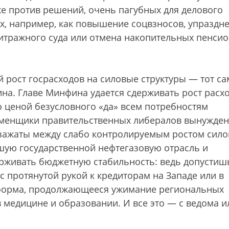
е против решений, очень пагубных для делового
их, например, как повышение соцвзносов, упраздн
тражного суда или отмена накопительных пенси
 рост госрасходов на силовые структуры — тот са
ина. Главе Минфина удается сдерживать рост расх
о ценой безусловного «да» всем потребностям
 сменщики правительственных либералов вынужде
 зажаты между слабо контролируемым ростом сил
шую государственной нефтегазовую отрасль и
ерживать бюджетную стабильность: ведь допустиш
с протянутой рукой к кредиторам на Западе или в
еформа, продолжающееся ужимание региональных
 медицине и образовании. И все это — с ведома и