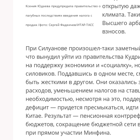
открытую даж
Ксения Юдаева предупредила правительство о
климата. Так
пагубных последствиях введения налога с
Высшего арби
продаж /фото: Сергей Фадеичев/ИТАР-ТАСС
взносов.
При Силуанове произошел-таки заметный
что вынудил уйти из правительства Кудр
на поддержку экономики и «социалку», н
силовиков. Поддавшись в одном месте,
быть жесткими в другом. Они оказались
расходов, уменьшением налогов на став
необходимостью, несмотря на это, подд
дефицит — придется пресмыкаться, идти 
Китае. Результат — пенсионная контрр
бюджетов, сокращение бюджетной сети в
при прямом участии Минфина.