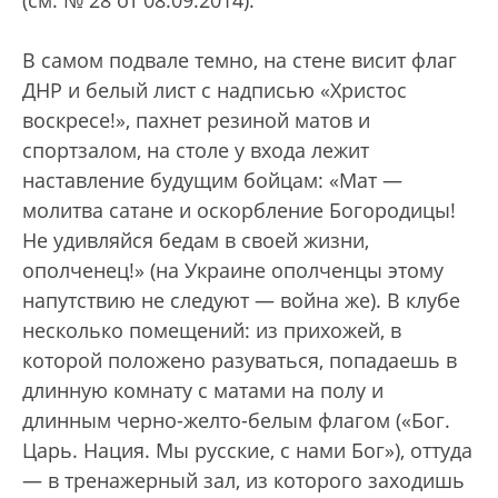
(см. № 28 от 08.09.2014).
В самом подвале темно, на стене висит флаг
ДНР и белый лист с надписью «Христос
воскресе!», пахнет резиной матов и
спортзалом, на столе у входа лежит
наставление будущим бойцам: «Мат —
молитва сатане и оскорбление Богородицы!
Не удивляйся бедам в своей жизни,
ополченец!» (на Украине ополченцы этому
напутствию не следуют — война же). В клубе
несколько помещений: из прихожей, в
которой положено разуваться, попадаешь в
длинную комнату с матами на полу и
длинным черно-желто-белым флагом («Бог.
Царь. Нация. Мы русские, с нами Бог»), оттуда
— в тренажерный зал, из которого заходишь