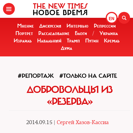
THE NEW TIMES
НОВОЕ ВРЕМЯ
EN
Мнение
Дискуссия
Интервью
Репрессии
Портрет
Расследование
Блоги
/
Украина
Израиль
Навальный
Трамп
Путин
Кремль
Дума
#РЕПОРТАЖ
#ТОЛЬКО НА САЙТЕ
ДОБРОВОЛЬЦЫ ИЗ
«РЕЗЕРВА»
2014.09.15 |
Сергей Хазов-Кассиа