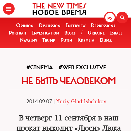
THE NEW TIMES
НОВОЕ ВРЕМЯ
РУ
Opinion
Discussion
Interview
Repressions
Portrait
Investigation
Blogs
/
Ukraine
Israel
Navalny
Trump
Putin
Kremlin
Duma
#CINEMA
#WEB EXCLUSIVE
НЕ БЫТЬ ЧЕЛОВЕКОМ
2014.09.07 |
Yuriy Gladilshchikov
В четверг 11 сентября в наш
прокат выходит «Люси» Люка