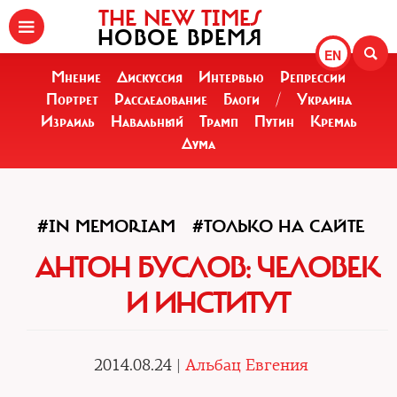
THE NEW TIMES
НОВОЕ ВРЕМЯ
EN
Мнение
Дискуссия
Интервью
Репрессии
Портрет
Расследование
Блоги
/
Украина
Израиль
Навальный
Трамп
Путин
Кремль
Дума
#IN MEMORIAM
#ТОЛЬКО НА САЙТЕ
АНТОН БУСЛОВ: ЧЕЛОВЕК
И ИНСТИТУТ
2014.08.24 |
Альбац Евгения