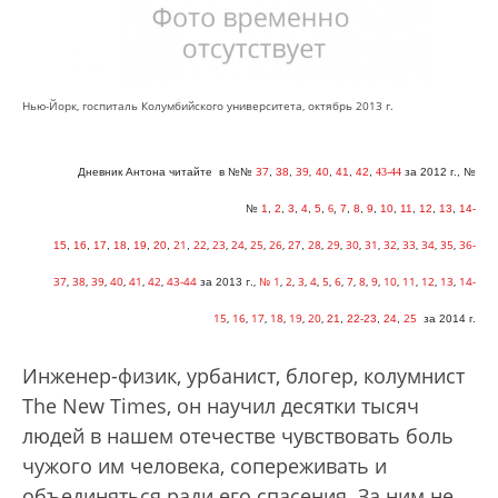
Нью-Йорк, госпиталь Колумбийского университета, октябрь 2013 г.
37
39
Дневник Антона читайте в
№№
,
38
,
,
40
,
41
,
42
,
43-44
за 2012 г
., №
№
1
,
2
,
3
,
4
,
5
,
6
,
7
,
8
,
9
,
10
,
11
,
12
,
13
,
14-
21
22
,
23
,
24
,
25
,
26
,
28
,
29
,
30
,
31
,
32
,
33
,
34
,
35
,
36-
15
,
16
,
17
,
18
,
19
,
20
,
,
27
,
37
,
38
,
39
,
40
,
41
,
42
,
43-44
г.,
№ 1
,
2
,
3
,
4
,
5
,
6
,
7
,
8
,
9
,
10
,
11
,
12
,
13
,
14-
за 2013
15
,
16
,
17
,
18
,
19
,
20
,
25
21
,
22-23
,
24
,
за 2014 г
.
Инженер-физик, урбанист, блогер, колумнист
The New Times, он научил десятки тысяч
людей в нашем отечестве чувствовать боль
чужого им человека, сопереживать и
объединяться ради его спасения. За ним не