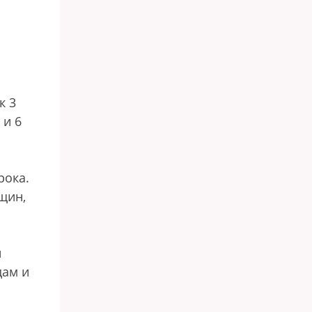
к 3
 и 6
рока.
щин,
и
дам и