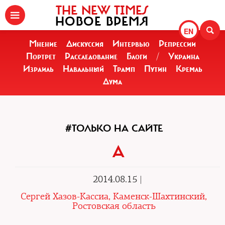
THE NEW TIMES
НОВОЕ ВРЕМЯ
EN
Мнение
Дискуссия
Интервью
Репрессии
Портрет
Расследование
Блоги
/
Украина
Израиль
Навальный
Трамп
Путин
Кремль
Дума
#ТОЛЬКО НА САЙТЕ
А
2014.08.15 |
Сергей Хазов-Кассиа, Каменск-Шахтинский,
Ростовская область