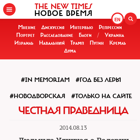
THE NEW TIMES
НОВОЕ ВРЕМЯ
EN
Мнение
Дискуссия
Интервью
Репрессии
Портрет
Расследование
Блоги
/
Украина
Израиль
Навальный
Трамп
Путин
Кремль
Дума
#IN MEMORIAM
#ГОД БЕЗ ЛЕРЫ
#НОВОДВОРСКАЯ
#ТОЛЬКО НА САЙТЕ
ЧЕСТНАЯ ПРАВЕДНИЦА
2014.08.13