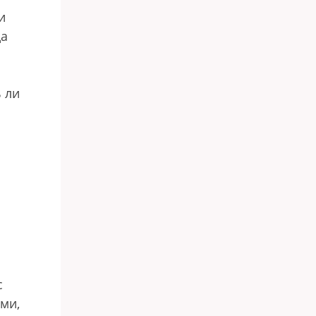
и
да
 ли
с
ми,