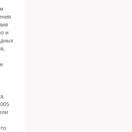
им
ения
вия
о и
одных
в,
ие
а,
2005
ели
это