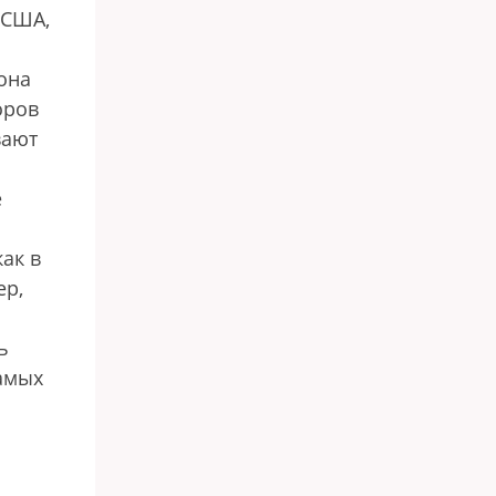
 США,
она
оров
вают
е
ак в
ер,
ь
самых