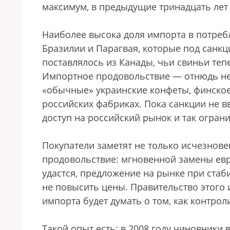
максимум, в предыдущие тринадцать лет 
Наиболее высока доля импорта в потребл
Бразилии и Парагвая, которые под санкц
поставлялось из Канады, чьи свиньи теп
Импортное продовольствие — отнюдь не 
«обычные» украинские конфеты, финское
российских фабриках. Пока санкции не в
доступ на российский рынок и так огран
Покупатели заметят не только исчезнов
продовольствие: мгновенной замены ев
удастся, предложение на рынке при стаб
не повысить цены. Правительство этого
импорта будет думать о том, как контро
Такой опыт есть: в 2008 году чиновники