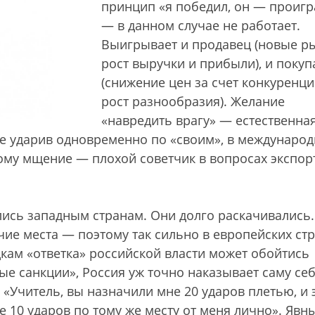
принцип «я победил, он — проигр
— в данном случае не работает.
Выигрывает и продавец (новые р
рост выручки и прибыли), и покуп
(снижение цен за счет конкуренци
рост разнообразия). Желание
«навредить врагу» — естественна
 не ударив одновременно по «своим», в междунаро
ому мщение — плохой советчик в вопросах экспор
лись западным странам. Они долго раскачивались.
чие места — поэтому так сильно в европейских ст
кам «ответка» российской власти может обойтись
ные санкции», Россия уж точно наказывает саму себ
 «Учитель, вы назначили мне 20 ударов плетью, и 
е 10 ударов по тому же месту от меня лично». Явн