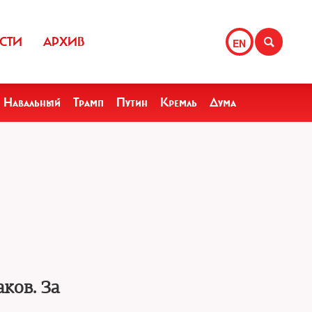
СТИ
АРХИВ
EN
Навальный
Трамп
Путин
Кремль
Дума
ков. За