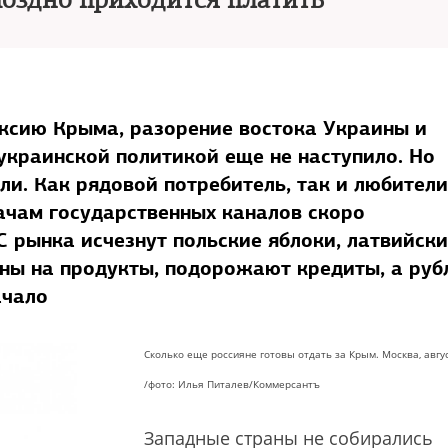
поздно приходится платить
ексию Крыма, разорение востока Украины и
украинской политикой еще не наступило. Но
и. Как рядовой потребитель, так и любители
ачам государственных каналов скоро
С рынка исчезнут польские яблоки, латвийск
ны на продукты, подорожают кредиты, а руб
ачало
Сколько еще россияне готовы отдать за Крым. Москва, авгус
/фото: Илья Питалев/Коммерсантъ
Западные страны не собирались