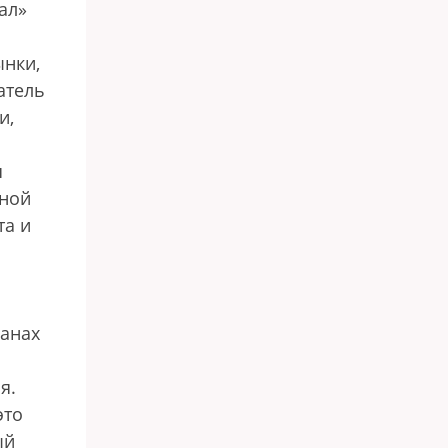
ал»
ынки,
атель
и,
я
дной
та и
ранах
я.
это
ый