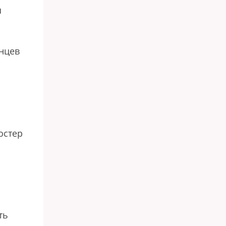
я
нцев
остер
ть