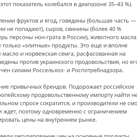
этот показатель колебался в диапазоне 35–43 %).
ении фруктов и ягод, говядины (большая часть —
ии не попадают), сыров, свинины (более 40 %
ерь персоны нон-грата в России), животного масла
только «элитные» продукты. Это еще и вполне
 масло и норвежская семга, расфасованная на
ведены против украинского продовольствия, но ег
ичен силами Россельхоз- и Роспотребнадзора.
ение привычных брендов. Подорожает российское
ропейскому продовольственному импорту найти н
ильном спросе сократится, и производители не смо
 и ждет, поэтому одновременно с ограничением
лировать цены на внутреннем рынке.
 ввели регулирование цен на основные продукты