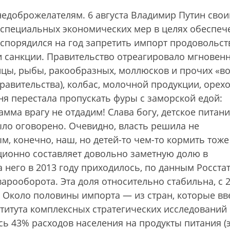
едоброжелателям. 6 августа Владимир Путин сво
 специальных экономических мер в целях обеспеч
спорядился на год запретить импорт продовольст
и санкции. Правительство отреагировало мгновенн
тицы, рыбы, ракообразных, моллюсков и прочих «в
равительства), колбас, молочной продукции, орехо
ня перестала пропускать фуры с заморской едой:
рамма врагу не отдадим! Слава богу, детское питан
ыло оговорено. Очевидно, власть решила не
, конечно, наш, но детей-то чем-то кормить тоже
ионно составляет довольно заметную долю в
 него в 2013 году приходилось, по данным Росстат
рооборота. Эта доля относительно стабильна, с 
. Около половины импорта — из стран, которые вв
титута комплексных стратегических исследований
сь 43% расходов населения на продукты питания (