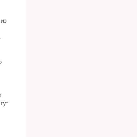
 из
.
о
е
гут