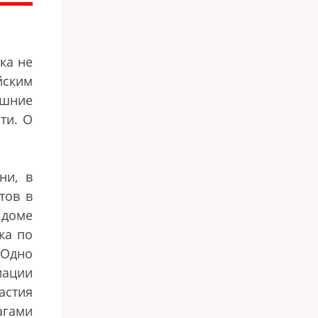
ка не
йским
ешние
ти. О
ни, в
тов в
 доме
ка по
 Одно
иации
астия
агами