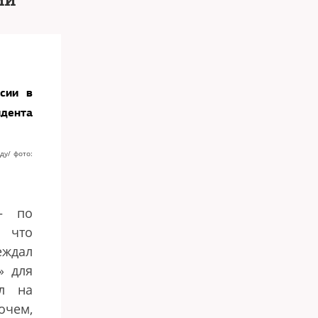
ии
сии в
идента
ду/ фото:
—
по
 что
еждал
»
для
ал на
очем,