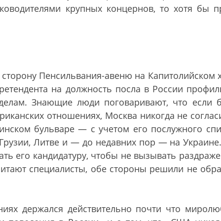
уководителями крупных концернов, то хотя бы п
а сторону Пенсильвания-авеню на Капитолийском 
ретендента на должность посла в России профи
делам. Знающие люди поговаривают, что если 
иканских отношениях, Москва никогда не соглас
инском бульваре
—
с учетом его послужного спи
Грузии, Литве и
—
до недавних пор
—
на Украине.
гать его кандидатуру, чтобы не вызывать раздраже
читают специалисты, обе стороны решили не обр
ниях держался действительно почти что миролю