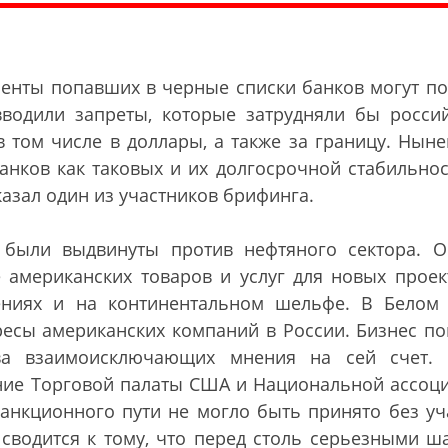
иенты попавших в черные списки банков могут по
водили запреты, которые затрудняли бы росси
в том числе в доллары, а также за границу. Нын
нков как таковых и их долгосрочной стабильнос
казал один из участников брифинга.
 были выдвинуты против нефтяного сектора. О
 американских товаров и услуг для новых проек
дениях и на континентальном шельфе. В Белом
ересы американских компаний в России. Бизнес по
ва взаимоисключающих мнения на сей счет.
ение Торговой палаты США и Национальной ассоц
анкционного пути не могло быть принято без уч
 сводится к тому, что перед столь серьезными ш