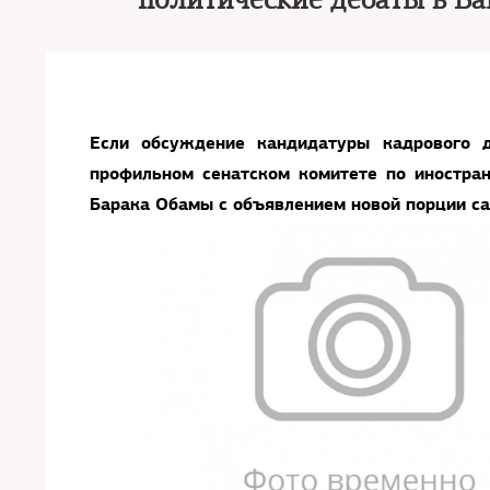
политические дебаты в В
Если обсуждение кандидатуры кадрового
профильном сенатском комитете по иностра
Барака Обамы с объявлением новой порции с