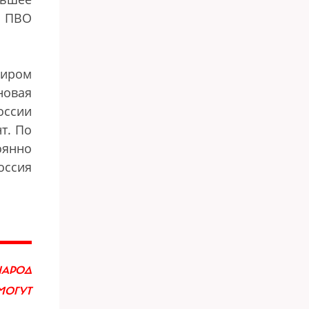
а ПВО
миром
 новая
оссии
т. По
оянно
оссия
НАРОД
МОГУТ