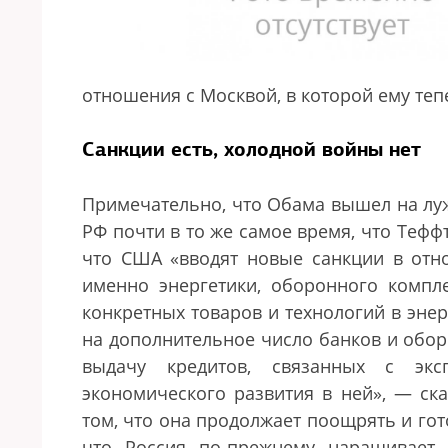
отношения с Москвой, в которой ему тепе
Санкции есть, холодной войны нет
Примечательно, что Обама вышел на луж
РФ почти в то же самое время, что Тефф
что США
«
вводят новые санкции в отн
именно энергетики, оборонного компл
конкретных товаров и технологий в эне
на дополнительное число банков и обо
выдачу кредитов, связанных с эк
экономического развития в ней
»
,
—
ск
том, что она продолжает поощрять и го
что Россия по-прежнему наращивает