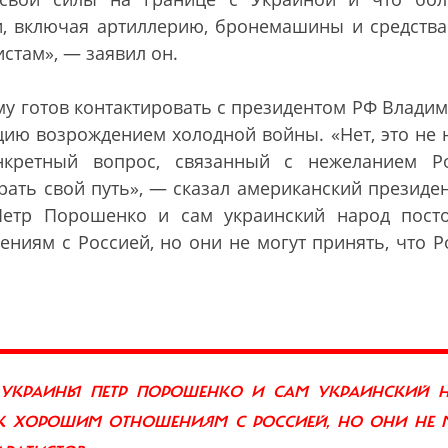
и, включая артиллерию, бронемашины и средств
истам
»
,
—
заявил он.
му готов контактировать с президентом РФ Влади
цию возрождением холодной войны.
«
Нет, это не
нкретный вопрос, связанный с нежеланием Р
рать свой путь
»
,
—
сказал американский президен
Петр Порошенко и сам украинский народ пост
ниям с Россией, но они не могут принять, что Р
 УКРАИНЫ ПЕТР ПОРОШЕНКО И САМ УКРАИНСКИЙ 
К ХОРОШИМ ОТНОШЕНИЯМ С РОССИЕЙ, НО ОНИ НЕ 