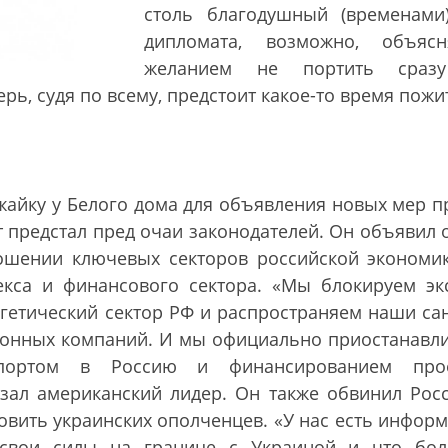
столь благодушный (временами
дипломата, возможно, объясн
желанием не портить сраз
рь, судя по всему, предстоит какое-то время пожи
айку у Белого дома для объявления новых мер п
т предстал пред очаи законодателей. Он объявил о
ошении ключевых секторов российской экономи
екса и финансового сектора.
«
Мы блокируем эк
ргетический сектор РФ и распространяем наши са
ронных компаний. И мы официально приостанавл
спортом в Россию и финансированием прое
азал американский лидер. Он также обвинил Рос
товить украинских ополченцев.
«
У нас есть информ
 свои силы на границе с Украиной и что бо