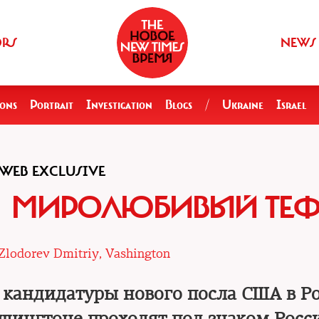
ORS
NEWS
ions
Portrait
Investigation
Blogs
/
Ukraine
Israel
WEB EXCLUSIVE
, МИРОЛЮБИВЫЙ ТЕ
Zlodorev Dmitriy, Vashington
кандидатуры нового посла США в Ро