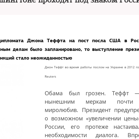
ашингтоне проходят под знаком Росс
 дипломата Джона Теффта на пост посла США в Рос
нным делам было запланировано, то выступление през
анкций стало неожиданностью
Джон Теффт во время работы послом на Украине в 2012 го
Reuters
Обама был грозен. Теффт
нынешним меркам почти
миролюбив. Президент предупр
о возможном
«
увеличении цены
России, его протеже настаив
необходимости диалога. Впр