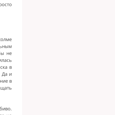
росто
холме
льным
бы не
илась
ска в
 Да и
ние в
ащать
биво.