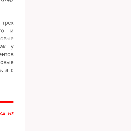
 трех
ого и
говые
как у
ентов
новые
»
, а с
КА НЕ