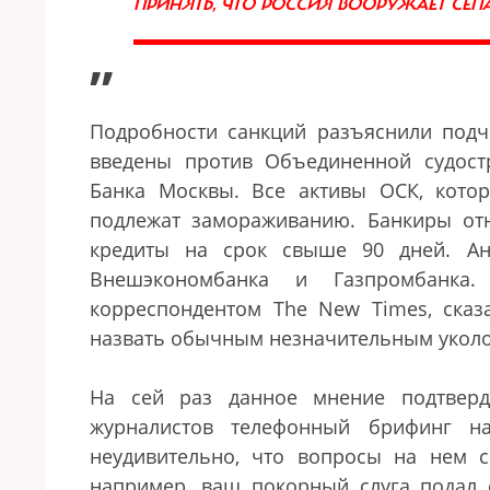
ПРИНЯТЬ, ЧТО РОССИЯ ВООРУЖАЕТ СЕП
”
Подробности санкций разъяснили под
введены против Объединенной судостр
Банка Москвы. Все активы ОСК, кото
подлежат замораживанию. Банкиры от
кредиты на срок свыше 90 дней. А
Внешэкономбанка и Газпромбанка.
корреспондентом The New Times, сказ
назвать обычным незначительным укол
На сей раз данное мнение подтверд
журналистов телефонный брифинг н
неудивительно, что вопросы на нем с
например, ваш покорный слуга подал