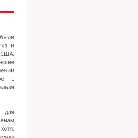
 были
нка и
 США,
нские
шении
ре с
ельзя
е для
менам
хотя,
кунду