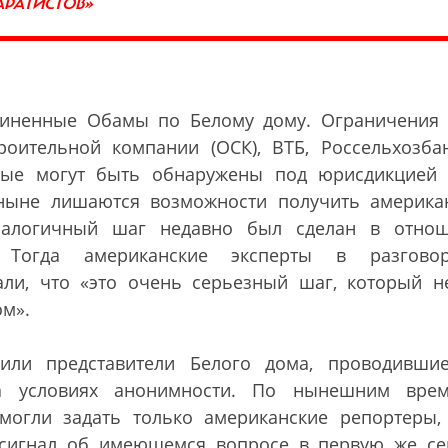
АРАТИСТОВ»
чиненные Обамы по Белому дому. Ограничения
оительной компании (ОСК), ВТБ, Россельхозба
рые могут быть обнаружены под юрисдикцией
ныне лишаются возможности получить америка
налогичный шаг недавно был сделан в отно
 Тогда американские эксперты в разгово
али, что
«
это очень серьезный шаг, который н
ом
»
.
или представители Белого дома, проводивши
а условиях анонимности. По нынешним вре
могли задать только американские репортеры, 
 сигнал об имеющемся вопросе в первую же се