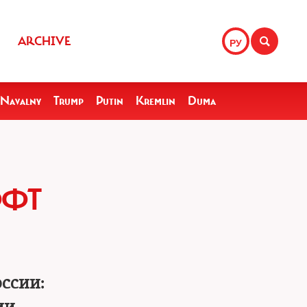
ARCHIVE
РУ
Navalny
Trump
Putin
Kremlin
Duma
ФФТ
ссии: