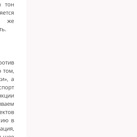
) тон
яется
у же
ть.
ротив
 том,
ки
»
, а
спорт
нкции
иваем
ктов
сию в
ация,
льшее