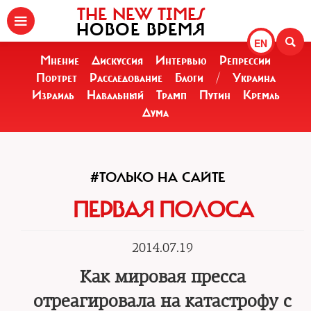
THE NEW TIMES
НОВОЕ ВРЕМЯ
EN
Мнение
Дискуссия
Интервью
Репрессии
Портрет
Расследование
Блоги
/
Украина
Израиль
Навальный
Трамп
Путин
Кремль
Дума
#ТОЛЬКО НА САЙТЕ
ПЕРВАЯ ПОЛОСА
2014.07.19
Как мировая пресса
отреагировала на катастрофу с