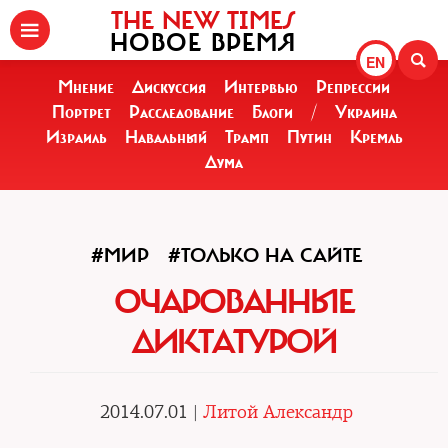
THE NEW TIMES
НОВОЕ ВРЕМЯ
EN
Мнение
Дискуссия
Интервью
Репрессии
Портрет
Расследование
Блоги
/
Украина
Израиль
Навальный
Трамп
Путин
Кремль
Дума
#МИР
#ТОЛЬКО НА САЙТЕ
ОЧАРОВАННЫЕ
ДИКТАТУРОЙ
2014.07.01 |
Литой Александр