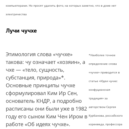
компьютерами. Но просят удалить фото, на которых заметно, что в доме нет
электричества
Лучи чучхе
Этимология слова «чучхе»
*Наиболее точное
такова: чу означает «хозяин», а
определение слова
чхе — «тело, сущность,
«чучхе» приводится в
субстанция, природа»*.
статье «Идеи чучхе:
Основные принципы чучхе
конфуцианская
сформулировал Ким Ир Сен,
традиция» за
основатель КНДР, а подробно
авторством Сергея
расписаны они были уже в 1982
году его сыном Ким Чен Иром в
Курбанова, российского
работе «Об идеях чучхе».
корееведа, профессора