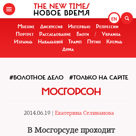
THE NEW TIMES
НОВОЕ ВРЕМЯ
EN
Мнение
Дискуссия
Интервью
Репрессии
Портрет
Расследование
Блоги
/
Украина
Израиль
Навальный
Трамп
Путин
Кремль
Дума
#БОЛОТНОЕ ДЕЛО
#ТОЛЬКО НА САЙТЕ
МОСГОРСОН
2014.06.19 |
Екатерина Селиванова
В Мосгорсуде проходит