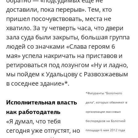
обратно — «подсудимых еще не
доставили, пока перерыв». Тем, кто
пришел посочувствовать, места не
хватило. За ту четверть часа, что двери
зала суда были закрыты, большая группа
людей со значками «Слава героям 6
мая» успела накричать на приставов и
ретироваться под лозунгом «Ну и ладно,
мы пойдем к Удальцову с Развозжаевым
в соседнее здание»*.
*Фигуранты "Болотного
Исполнительная власть
дела", которых обвиняют в
как работодатель
организации массовых
«Я думал, что тебя
беспорядков на Болотной
сегодня уже отпустят, но
площади 6 мая 2012 года