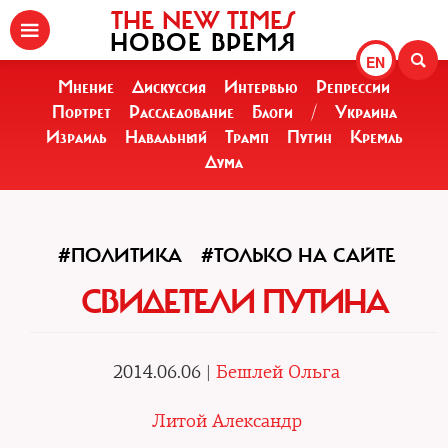
THE NEW TIMES
НОВОЕ ВРЕМЯ
EN
Мнение
Дискуссия
Интервью
Репрессии
Портрет
Расследование
Блоги
/
Украина
Израиль
Навальный
Трамп
Путин
Кремль
Дума
#ПОЛИТИКА
#ТОЛЬКО НА САЙТЕ
СВИДЕТЕЛИ ПУТИНА
2014.06.06 |
Бешлей Ольга
Литой Александр