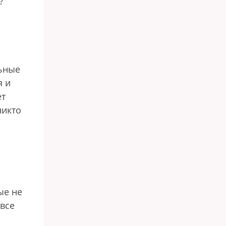
?
льные
я и
ет
никто
ые не
 все