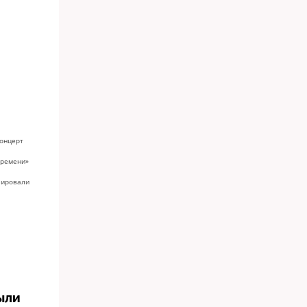
Концерт
времени»
лировали
ыли