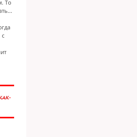
. То
ть...
огда
 с
шит
КАК-