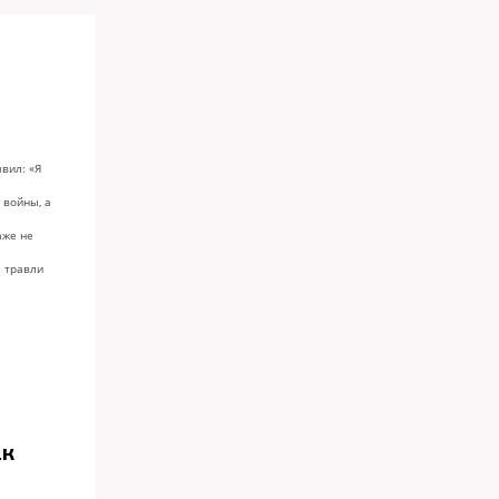
вил: «Я
 войны, а
аже не
я травли
ак