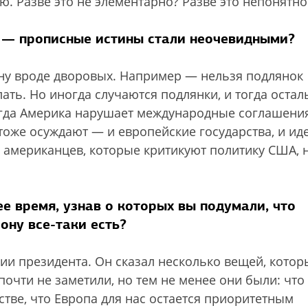
ю. Разве это не элементарно? Разве это непонятно
и — прописные истины стали неочевидными?
 ну вроде дворовых. Например — нельзя подлянок
елать. Но иногда случаются подлянки, и тогда оста
огда Америка нарушает международные соглашени
тоже осуждают — и европейские государства, и ид
 американцев, которые критикуют политику США, 
ее время, узнав о которых вы подумали, что
ону все-таки есть?
ии президента. Он сказал несколько вещей, котор
очти не заметили, но тем не менее они были: что
тве, что Европа для нас остается приоритетным