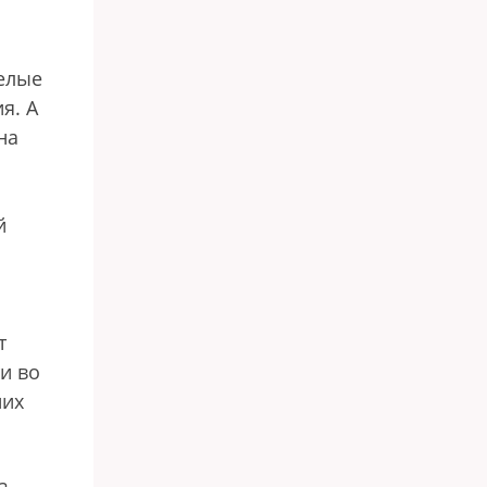
белые
я. А
на
й
т
и во
них