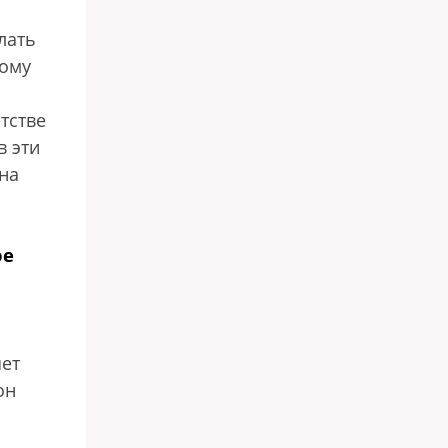
лать
тому
тстве
в эти
на
ое
шет
он