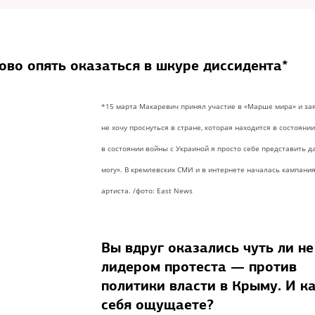
ово опять оказаться в шкуре диссидента*
*15 марта Макаревич принял участие в «Марше мира» и зая
не хочу проснуться в стране, которая находится в состоянии
в состоянии войны с Украиной я просто себе представить д
могу». В кремлевских СМИ и в интернете началась кампани
артиста. /фото: East News
Вы вдруг оказались чуть ли не
лидером протеста — против
политики власти в Крыму. И к
себя ощущаете?