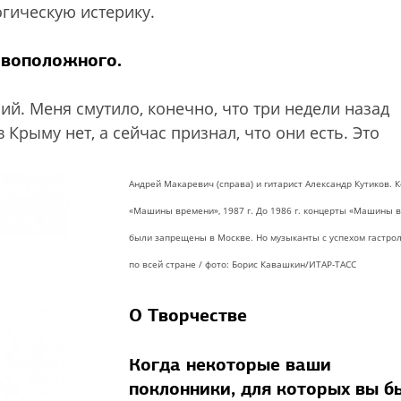
огическую истерику.
ивоположного.
ий. Меня смутило, конечно, что три недели назад
 Крыму нет, а сейчас признал, что они есть. Это
Андрей Макаревич (справа) и гитарист Александр Кутиков. 
«Машины времени», 1987 г. До 1986 г. концерты «Машины 
были запрещены в Москве. Но музыканты с успехом гастро
по всей стране /
фото: Борис Кавашкин/ИТАР-ТАСС
О Творчестве
Когда некоторые ваши
поклонники, для которых вы б