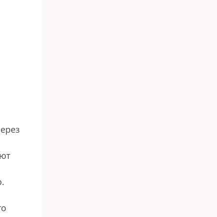
через
уют
.
то