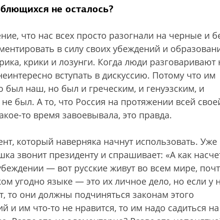
еблющихся не осталось?
ие, что нас всех просто разогнали на черные и 
ментировать в силу своих убеждений и образовани
ика, крики и лозунги. Когда люди разговаривают 
неинтересно вступать в дискуссию. Потому что им
 был наш, но был и греческим, и генуэзским, и
 не был. А то, что Россия на протяжении всей свое
акое-то время завоевывала, это правда.
ент, который наверняка начнут использовать. Уже
ка звонит президенту и спрашивает: «А как насче
убеждении — вот русские живут во всем мире, почт
ком угодно языке — это их личное дело, но если у 
ут, то они должны подчиняться законам этого
ий и им что-то не нравится, то им надо садиться на