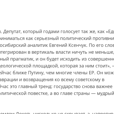
Депутат, который годами голосует так же, как «Е
риниматься как серьезный политический противни
осибирский аналитик Евгений Ксенчук. По его слов
нтегрирован в вертикаль власти ничуть не меньше
ный прагматик, и он будет исходить из совершенн
деологической площадкой, которая за ним стоит»,
сейчас ближе Путину, чем многие члены ЕР. Он мож
аврации и возвращения ко всему советскому в
час это главный тренд: государство снова важнее
литической повестке, а во главе страны — мудрый
емлем Локоть нисколько не скрывает, а, напротив