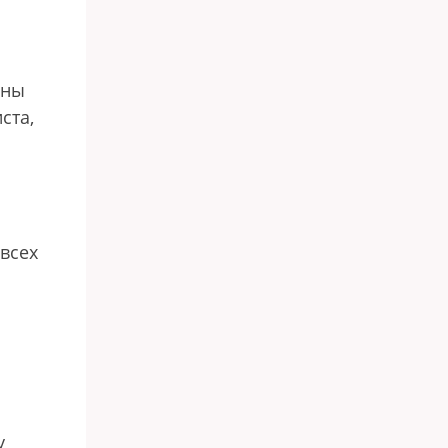
ены
ста,
 всех
у