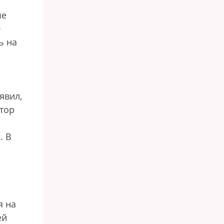
ые
Ф
ь на
явил,
тор
. В
я на
ей