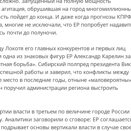
о сложно. Запущенный на полную мощность
я агитация, обрушившая на город многомиллионн
асть пойдет до конца. И даже когда прогнозы КПР
, многие не исключали, что ЕР попробует надавит
сь почти до полуночи.
у Локотя его главных конкурентов и первых лиц
и одна из знаковых фигур ЕР Александр Карелин за
нтная борьба». Сибирский полпред президента Вик
спешной работы и заверил, что конфликты между
 место в последние годы, отныне «маловероятны»
н поручил администрации региона выстроить
.
тии власти в третьем по величине городе России
. Аналитики заговорили о сговоре: ЕР соглашаетс
подрывает основы вертикали власти в случае сво