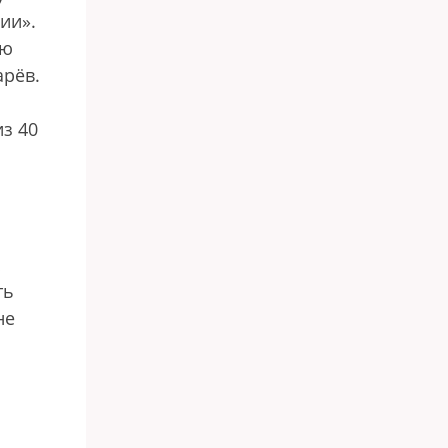
ии».
ою
арёв.
из 40
ть
не