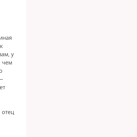
диная
к
ам, у
, чем
о
 —
ет
 отец
,