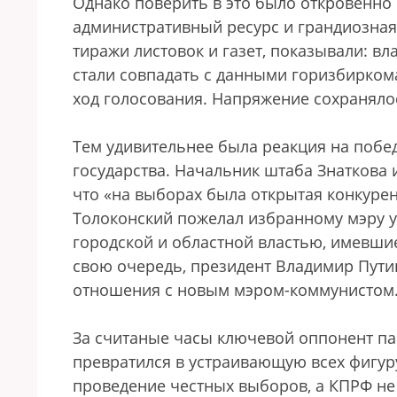
Однако поверить в это было откровенн
административный ресурс и грандиозна
тиражи листовок и газет, показывали: вл
стали совпадать с данными горизбиркома
ход голосования. Напряжение сохраняло
Тем удивительнее была реакция на побед
государства. Начальник штаба Знаткова 
что «на выборах была открытая конкуре
Толоконский пожелал избранному мэру у
городской и областной властью, имевшие
свою очередь, президент Владимир Пути
отношения с новым мэром-коммунистом
За считаные часы ключевой оппонент пар
превратился в устраивающую всех фигуру
проведение честных выборов, а КПРФ не 