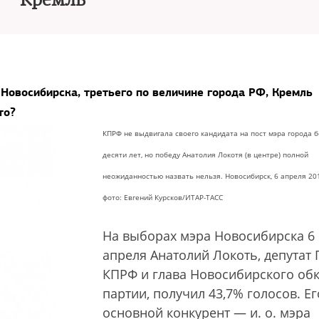
Кремль
Новосибирска, третьего по величине города РФ, Кремль
то?
КПРФ не выдвигала своего кандидата на пост мэра города 
десяти лет, но победу Анатолия Локотя (в центре) полной
неожиданностью назвать нельзя. Новосибирск, 6 апреля 2014
фото: Евгений Курсков/ИТАР-ТАСС
На выборах мэра Новосибирска 6
апреля Анатолий Локоть, депутат 
КПРФ и глава Новосибирского об
партии, получил 43,7% голосов. Ег
основной конкурент — и. о. мэра