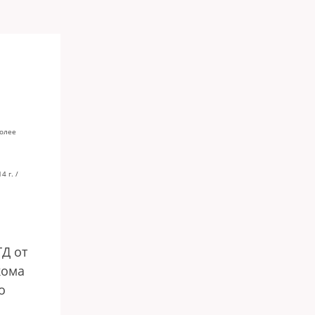
более
 г. /
ГД от
кома
о