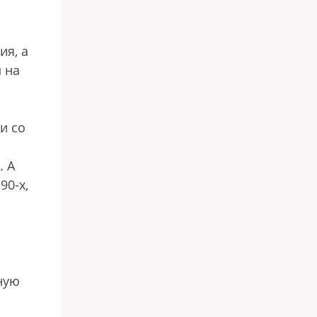
ия, а
м на
и со
. А
90-х,
ную