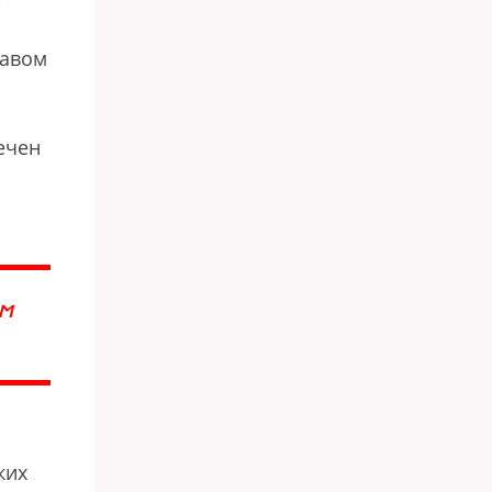
лавом
ечен
ОМ
ких