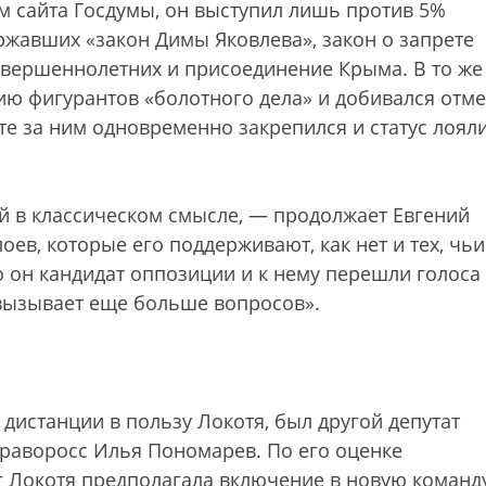
ым сайта Госдумы, он выступил лишь против 5%
ржавших «закон Димы Яковлева», закон о запрете
вершеннолетних и присоединение Крыма. В то же
ию фигурантов «болотного дела» и добивался отм
е за ним одновременно закрепился и статус лояли
й в классическом смысле, — продолжает Евгений
ев, которые его поддерживают, как нет и тех, чьи
о он кандидат оппозиции и к нему перешли голоса
 вызывает еще больше вопросов».
 дистанции в пользу Локотя, был другой депутат
раворосс Илья Пономарев. По его оценке
 Локотя предполагала включение в новую команд