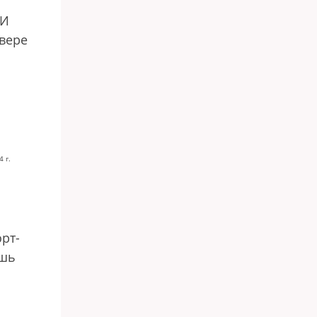
ПИ
евере
 г.
орт-
ишь