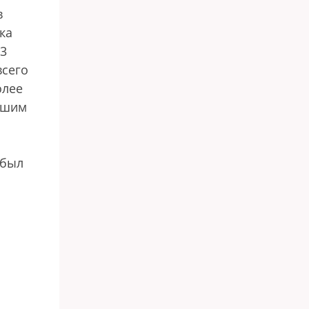
в
ка
 3
всего
олее
вшим
 был