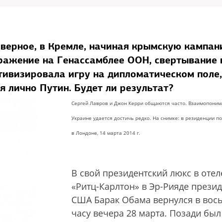
аверное, в Кремле, начиная крымскую кампан
оражение на Генассамблее ООН, свертывание 
тивизировала игру на дипломатическом поле,
 лично Путин. Будет ли результат?
Сергей Лавров и Джон Керри общаются часто. Взаимопоним
Украине удается достичь редко. На снимке: в резиденции п
в Лондоне, 14 марта 2014 г.
В свой президентский люкс в отел
«Ритц-Карлтон» в Эр-Рияде прези
США Барак Обама вернулся в вос
часу вечера 28 марта. Позади был