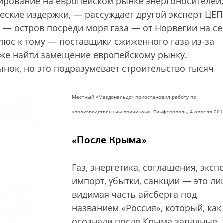
ирование на европейском рынке энергоносителей,
ские издержки, — рассуждает другой эксперт ЦЕ
 — остров посреди моря газа — от Норвегии на с
Плюс к тому — поставщики сжиженного газа из-за
роже найти замещение европейскому рынку.
ынок, но это подразумевает строительство тысяч
Местный «Макдональдс» приостановил работу по
«производственным причинам». Симферополь, 4 апреля 2014
«После Крыма»
Газ, энергетика, соглашения, эксп
импорт, убытки, санкции — это л
видимая часть айсберга под
названием «Россия», который, как
осознали после Крыма западные