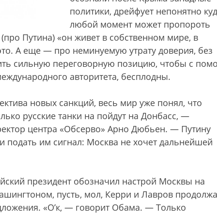
политики, дрейфует непонятно куд
любой момент может пропороть
(про Путина) «он живет в собственном мире, в
то. А еще — про неминуемую утрату доверия, без
ить сильную переговорную позицию, чтобы с по
международного авторитета, бесплодны.
ектива новых санкций, весь мир уже понял, что
олько русские танки на пойдут на Донбасс, —
ректор центра «Обсерво» Арно Дюбьен. — Путину
и подать им сигнал: Москва не хочет дальнейшей
йский президент обозначил настрой Москвы на
ашингтоном, пусть, мол, Керри и Лавров продолж
дложения. «О’к, — говорит Обама. — Только