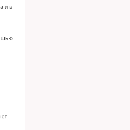
а и в
мощью
ают