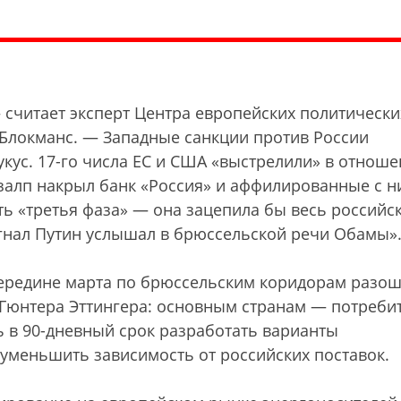
 считает эксперт Центра европейских политически
 Блокманс. — Западные санкции против России
 укус. 17-го числа ЕС и США «выстрелили» в отнош
 залп накрыл банк «Россия» и аффилированные с н
ть «третья фаза» — она зацепила бы весь российс
игнал Путин услышал в брюссельской речи Обамы»
середине марта по брюссельским коридорам разо
 Гюнтера Эттингера: основным странам — потреби
ь в 90-дневный срок разработать варианты
 уменьшить зависимость от российских поставок.