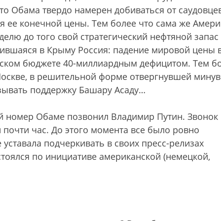
что Обама твердо намерен добиваться от саудовце
я ее конечной цены. Тем более что сама же Амери
делю до того свой стратегический нефтяной запас
нившаяся в Крыму Россия: падение мировой цены 
ийском бюджете 40-миллиардным дефицитом. Тем б
 Москве, в решительной форме отвергнувшей мину
зывать поддержку Башару Асаду…
ый номер Обаме позвонил Владимир Путин. Звонок
почти час. До этого момента все было ровно
е уставала подчеркивать в своих пресс-релизах
стоялся по инициативе американской (немецкой,