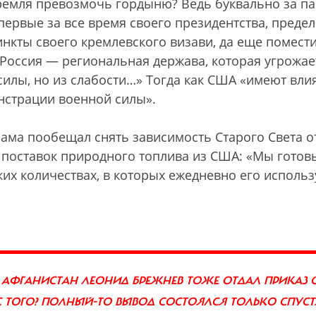
Кремля превозмочь гордыню? Ведь буквально за па
впервые за все время своего президентства, преде
нкты своего кремлевского визави, да еще помести
«Россия — региональная держава, которая угрожае
силы, но из слабости…» Тогда как США «имеют вли
онстрации военной силы».
Обама пообещал снять зависимость Старого Света о
х поставок природного топлива из США: «Мы готов
ких количествах, в которых ежедневно его использ
В АФГАНИСТАН ЛЕОНИД БРЕЖНЕВ ТОЖЕ ОТДАЛ ПРИКАЗ 
С ТОГО? ПОЛНЫЙ-ТО ВЫВОД СОСТОЯЛСЯ ТОЛЬКО СПУСТ