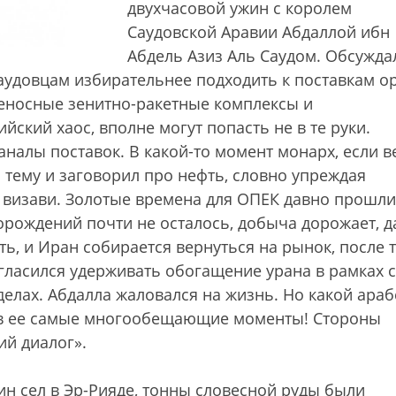
двухчасовой ужин с королем
Саудовской Аравии Абдаллой ибн
Абдель Азиз Аль Саудом. Обсужда
удовцам избирательнее подходить к поставкам о
еносные зенитно-ракетные комплексы и
ский хаос, вполне могут попасть не в те руки.
налы поставок. В какой-то момент монарх, если в
тему и заговорил про нефть, словно упреждая
визави. Золотые времена для ОПЕК давно прошли
орождений почти не осталось, добыча дорожает, д
ть, и Иран собирается вернуться на рынок, после 
гласился удерживать обогащение урана в рамках 
елах. Абдалла жаловался на жизнь. Но какой араб
 в ее самые многообещающие моменты! Стороны
ий диалог».
ин сел в Эр-Рияде, тонны словесной руды были