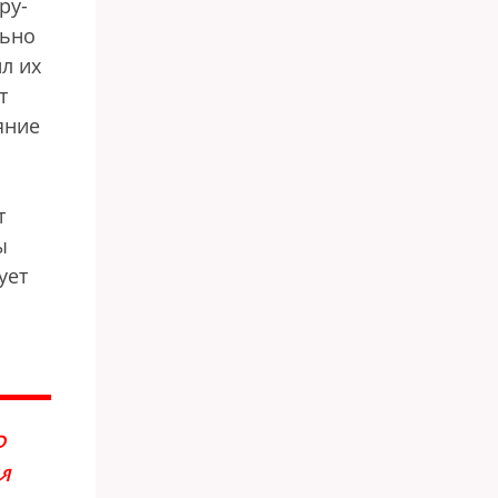
ру-
льно
л их
т
яние
т
ы
ует
О
Я