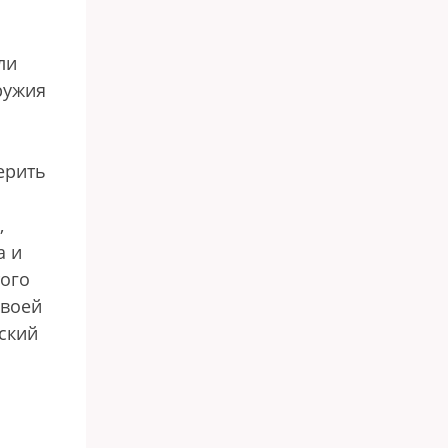
ли
ружия
ерить
,
а и
того
своей
ский