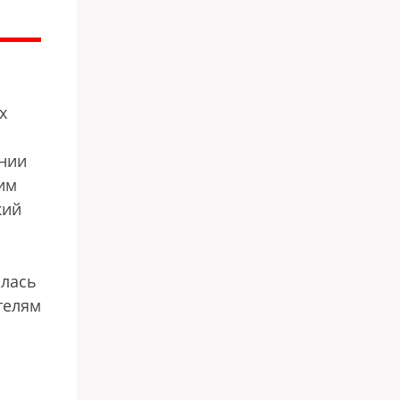
х
ении
им
кий
.
шлась
телям