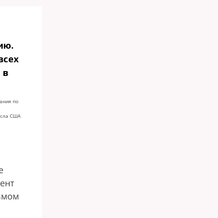
ию.
всех
 в
ания по
осла США
е
дент
ьмом