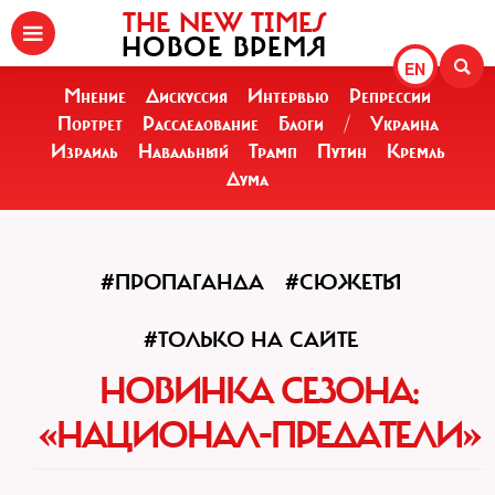
THE NEW TIMES
НОВОЕ ВРЕМЯ
EN
Мнение
Дискуссия
Интервью
Репрессии
Портрет
Расследование
Блоги
/
Украина
Израиль
Навальный
Трамп
Путин
Кремль
Дума
#ПРОПАГАНДА
#СЮЖЕТЫ
#ТОЛЬКО НА САЙТЕ
НОВИНКА СЕЗОНА:
«НАЦИОНАЛ-ПРЕДАТЕЛИ»