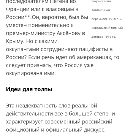
последователям Петена во
подписавших
Франции или к власовцам в
Компьенское
России**.Он, вероятно, был бы
перемирие 1918 г. и
уместен применительно к
Версальский мирный
премьер-министру Аксёнову в
договор 1919-го.
Крыму. Но с какими
оккупантами сотрудничают пацифисты в
России? Если речь идет об американцах, то
следует признать, что Россия уже
оккупирована ими.
Идеи для толпы
Эта неадекватность слов реальной
действительности все в большей степени
характеризует современный российский
официозный и официальный дискурс.