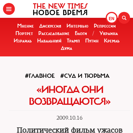
THE NEW TIMES
НОВОЕ ВРЕМЯ
EN
Мнение
Дискуссия
Интервью
Репрессии
Портрет
Расследование
Блоги
/
Украина
Израиль
Навальный
Трамп
Путин
Кремль
Дума
#ГЛАВНОЕ
#СУД И ТЮРЬМА
«ИНОГДА ОНИ
ВОЗВРАЩАЮТСЯ»
2009.10.16
Политический фильм ужасов