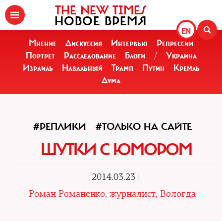
THE NEW TIMES
НОВОЕ ВРЕМЯ
EN
Мнение
Дискуссия
Интервью
Репрессии
Портрет
Расследование
Блоги
/
Украина
Израиль
Навальный
Трамп
Путин
Кремль
Дума
#РЕПЛИКИ
#ТОЛЬКО НА САЙТЕ
ШУТКИ С ЮМОРОМ
2014.03.23 |
Роман Романенко, журналист, Вологда