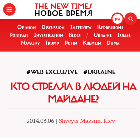
THE NEW TIMES
НОВОЕ ВРЕМЯ
РУ
Opinion
Discussion
Interview
Repressions
Portrait
Investigation
Blogs
/
Ukraine
Israel
Navalny
Trump
Putin
Kremlin
Duma
#WEB EXCLUSIVE
#UKRAINE
КТО СТРЕЛЯЛ В ЛЮДЕЙ НА
МАЙДАНЕ?
2014.03.06 |
Shveyts Maksim, Kiev