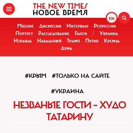
THE NEW TIMES
НОВОЕ ВРЕМЯ
EN
Мнение
Дискуссия
Интервью
Репрессии
Портрет
Расследование
Блоги
/
Украина
Израиль
Навальный
Трамп
Путин
Кремль
Дума
#КРЫМ
#ТОЛЬКО НА САЙТЕ
#УКРАИНА
НЕЗВАНЫЕ ГОСТИ – ХУДО
ТАТАРИНУ