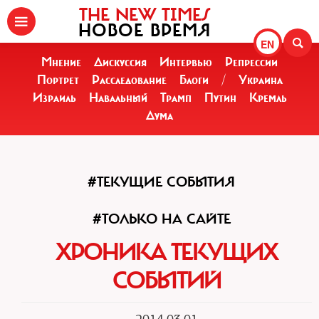
THE NEW TIMES
НОВОЕ ВРЕМЯ
EN
Мнение
Дискуссия
Интервью
Репрессии
Портрет
Расследование
Блоги
/
Украина
Израиль
Навальный
Трамп
Путин
Кремль
Дума
#ТЕКУЩИЕ СОБЫТИЯ
#ТОЛЬКО НА САЙТЕ
ХРОНИКА ТЕКУЩИХ
СОБЫТИЙ