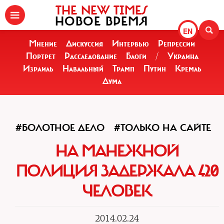
THE NEW TIMES
НОВОЕ ВРЕМЯ
EN
Мнение
Дискуссия
Интервью
Репрессии
Портрет
Расследование
Блоги
/
Украина
Израиль
Навальный
Трамп
Путин
Кремль
Дума
#БОЛОТНОЕ ДЕЛО
#ТОЛЬКО НА САЙТЕ
НА МАНЕЖНОЙ
ПОЛИЦИЯ ЗАДЕРЖАЛА 420
ЧЕЛОВЕК
2014.02.24