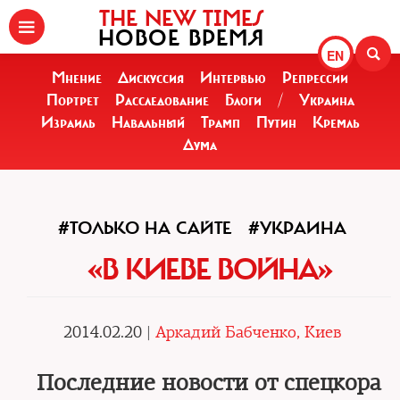
THE NEW TIMES
НОВОЕ ВРЕМЯ
EN
Мнение
Дискуссия
Интервью
Репрессии
Портрет
Расследование
Блоги
/
Украина
Израиль
Навальный
Трамп
Путин
Кремль
Дума
#ТОЛЬКО НА САЙТЕ
#УКРАИНА
«В КИЕВЕ ВОЙНА»
2014.02.20 |
Аркадий Бабченко, Киев
Последние новости от спецкора